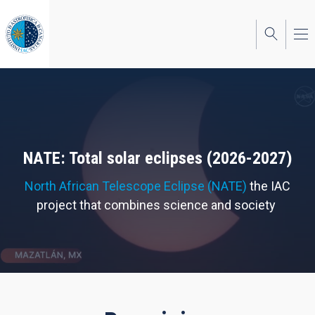
Skip
to
main
content
NATE: Total solar eclipses (2026-2027)
North African Telescope Eclipse (NATE)
the IAC
project that combines science and society