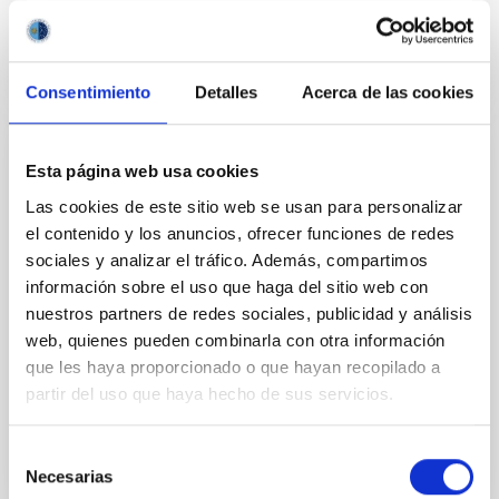
Consentimiento
Detalles
Acerca de las cookies
PERMANENT (OPEN TO PUBLIC)
Esta página web usa cookies
UN CONTRATO - TÉCNICO/A DE TALLER -
Las cookies de este sitio web se usan para personalizar
ESPECIALIDAD MECÁNICA- FIJO
el contenido y los anuncios, ofrecer funciones de redes
sociales y analizar el tráfico. Además, compartimos
LABORAL - PS-2026-032
información sobre el uso que haga del sitio web con
Se convoca proceso selectivo para el ingreso, como
nuestros partners de redes sociales, publicidad y análisis
personal laboral fijo, de un puesto de trabajo con la
web, quienes pueden combinarla con otra información
categoría profesional de Técnico/a de Taller, acogido
que les haya proporcionado o que hayan recopilado a
al Convenio y que tendrá, entre otras
partir del uso que haya hecho de sus servicios.
Selección
Necesarias
de