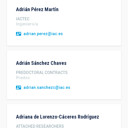
Adrián
Pérez Martín
IACTEC
Ingeniero/a
adrian.perez@iac.es
Adrián
Sánchez Chaves
PREDOCTORAL CONTRACTS
Predoc
adrian.sanchezc@iac.es
Adriana de
Lorenzo-Cáceres Rodríguez
ATTACHED RESEARCHERS