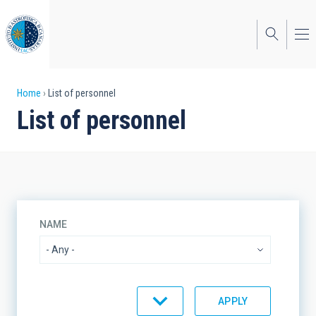
Skip
to
main
content
Breadcrumb
Home
List of personnel
List of personnel
NAME
ORGANIZATIONAL UNIT