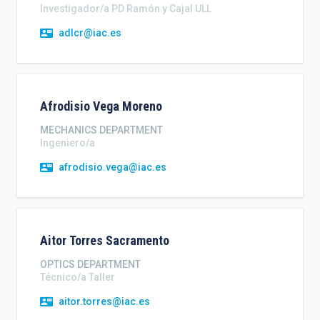
Investigador/a PD Ramón y Cajal ULL
adlcr@iac.es
Afrodisio
Vega Moreno
MECHANICS DEPARTMENT
Ingeniero/a
afrodisio.vega@iac.es
Aitor
Torres Sacramento
OPTICS DEPARTMENT
Técnico/a Taller
aitor.torres@iac.es