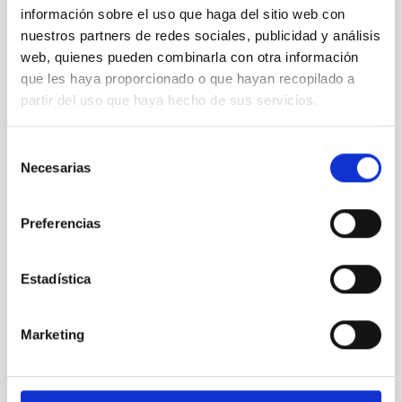
Alba
Crespo Pérez
información sobre el uso que haga del sitio web con
PREDOCTORAL CONTRACTS
nuestros partners de redes sociales, publicidad y análisis
PredocFPU-21
web, quienes pueden combinarla con otra información
que les haya proporcionado o que hayan recopilado a
alba.crespo.perez@iac.es
partir del uso que haya hecho de sus servicios.
Selección
Necesarias
de
Alba
Cruz Torres
consentimiento
COMPUTING SERVICES STIC
Ingeniero/a
Preferencias
alba.cruz@iac.es
Estadística
Marketing
Alberto
Canino Rodríguez
ESPACIO
Técnico/a Taller