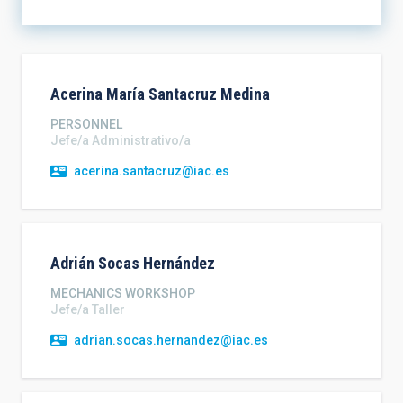
SORT BY
ORDER
Acerina María
Santacruz Medina
PERSONNEL
Jefe/a Administrativo/a
acerina.santacruz@iac.es
Adrián
Socas Hernández
MECHANICS WORKSHOP
Jefe/a Taller
adrian.socas.hernandez@iac.es