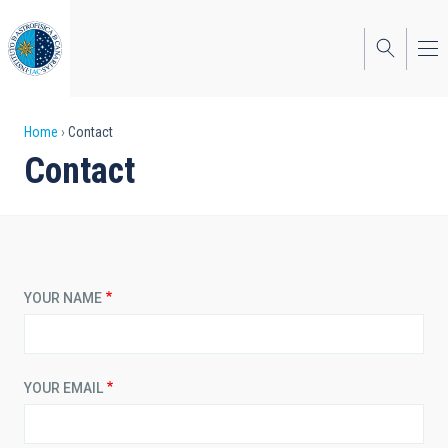
Skip
to
main
content
Breadcrumb
Home
Contact
Contact
YOUR NAME
YOUR EMAIL