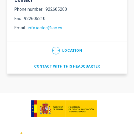
Contact
Phone number
922605200
Fax
922605210
Email
info.iactec@iac.es
LOCATION
CONTACT WITH THIS HEADQUARTER