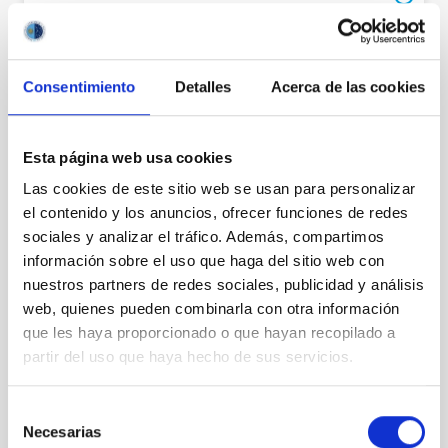
Address
Carretera de la Esperanza, s/n,
38570 Izaña, Santa Cruz de Tenerife
Consentimiento
Detalles
Acerca de las cookies
Contact
Phone number
(34) 922 329 100
Esta página web usa cookies
Fax
(34) 922 329 117
Las cookies de este sitio web se usan para personalizar
Email
teide-ot@iac.es
el contenido y los anuncios, ofrecer funciones de redes
sociales y analizar el tráfico. Además, compartimos
información sobre el uso que haga del sitio web con
LOCATION
nuestros partners de redes sociales, publicidad y análisis
web, quienes pueden combinarla con otra información
que les haya proporcionado o que hayan recopilado a
CONTACT WITH THIS HEADQUARTER
partir del uso que haya hecho de sus servicios.
Selección
Necesarias
de