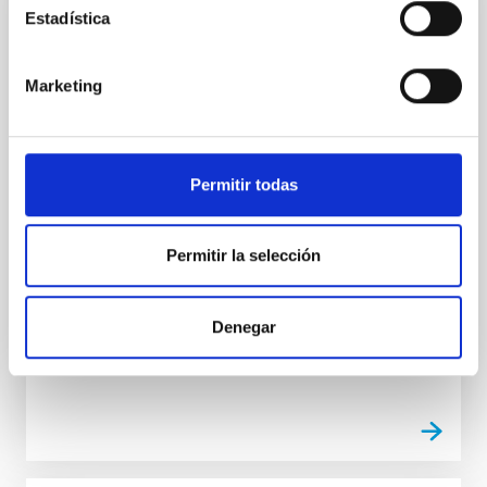
INDEFINITE CONTRACT
Estadística
Dos contratos - Ingeniería Especialidad
Mecánica- GTCAO.PS-2026-057
Marketing
Se convoca proceso selectivo para formalizar un
contrato laboral de duración indefinida (Artículo 23bis
de la Ley 14/2011, de 1 de junio, de la Ciencia, la
Permitir todas
Tecnología y la Innovación), fuera de convenio, por el
sistema general de acceso libre y que tendrá, entre
otras, las siguientes funciones: Dentro del equipo de
Permitir la selección
mecánica del proyecto sistema
Advertised on
07/17/2026
Application deadline
08/07/2026
Denegar
Open