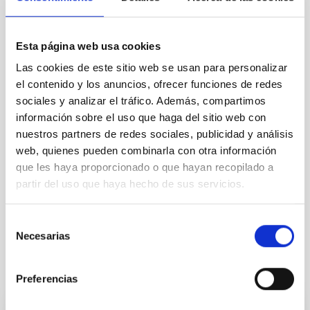
ADMINISTRATIVE MANAGEMENT
REQUIRED DEGREE
MASTER'S DEGREE (QF-EHEA SECOND CYCLE)
Esta página web usa cookies
SPECIALTY
Las cookies de este sitio web se usan para personalizar
CONTRATACIÓN PÚBLICA
el contenido y los anuncios, ofrecer funciones de redes
PROMOTION
sociales y analizar el tráfico. Además, compartimos
NO
información sobre el uso que haga del sitio web con
nuestros partners de redes sociales, publicidad y análisis
web, quienes pueden combinarla con otra información
PS-2023-086 BASES CONVOCATORIA
que les haya proporcionado o que hayan recopilado a
partir del uso que haya hecho de sus servicios.
ANEXO III SOLICITUD
Selección
Necesarias
de
consentimiento
It may interest you
Preferencias