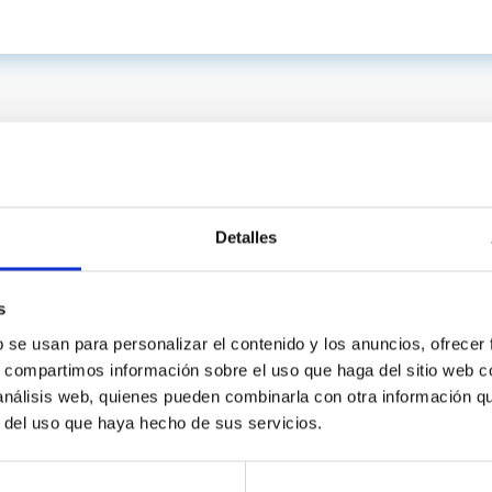
Detalles
s
b se usan para personalizar el contenido y los anuncios, ofrecer
s, compartimos información sobre el uso que haga del sitio web 
C
IAC PORTAL
 análisis web, quienes pueden combinarla con otra información q
Sitemap
r del uso que haya hecho de sus servicios.
ncy
Privacy policy