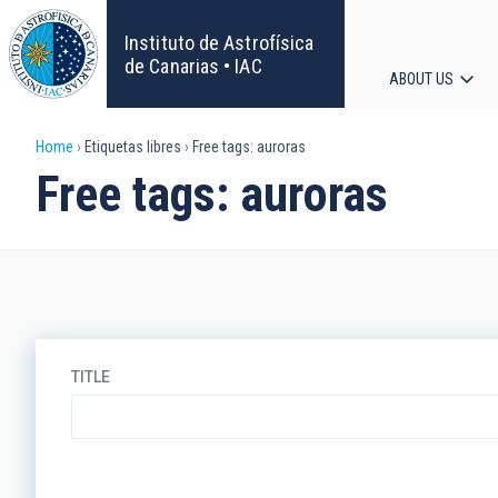
Skip
to
Instituto de Astrofísica
main
de Canarias • IAC
ABOUT US
content
Main
Breadcrumb
Home
Etiquetas libres
Free tags: auroras
navigat
Free tags: auroras
TITLE