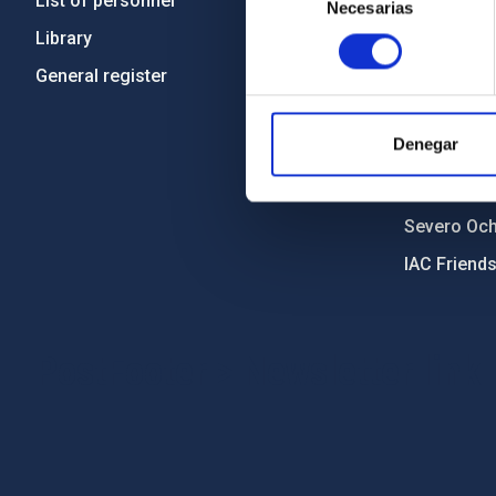
List of personnel
Code of eth
Necesarias
de
consentimiento
Library
Gender equa
General register
Environment
Forever IA
Denegar
IAC Projec
External fu
Severo Oc
IAC Friend
PostFooter > Newsletter link