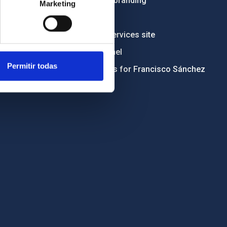
Institutional branding
Marketing
RSS
Electronic services site
Ethics channel
Permitir todas
Condolences for Francisco Sánchez