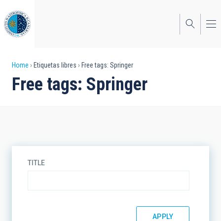
Skip
to
main
content
Breadcrumb
Home
Etiquetas libres
Free tags: Springer
Free tags: Springer
TITLE