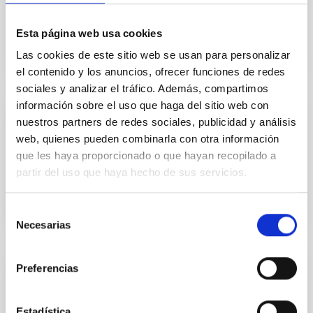
stays in centres of R&D
Esta página web usa cookies
Las cookies de este sitio web se usan para personalizar
el contenido y los anuncios, ofrecer funciones de redes
sociales y analizar el tráfico. Además, compartimos
información sobre el uso que haga del sitio web con
nuestros partners de redes sociales, publicidad y análisis
GRANT
web, quienes pueden combinarla con otra información
Grants for predoctoral mobility for short
que les haya proporcionado o que hayan recopilado a
stays in centres of R&D
partir del uso que haya hecho de sus servicios.
Selección
Necesarias
de
consentimiento
Preferencias
GRANT
Grants for predoctoral mobility for short
Estadística