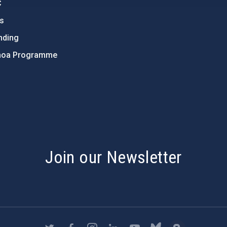
C
ts
nding
hoa Programme
s
Join our Newsletter