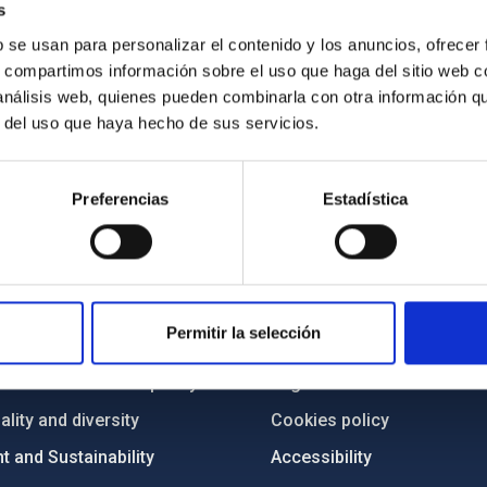
s
b se usan para personalizar el contenido y los anuncios, ofrecer
s, compartimos información sobre el uso que haga del sitio web 
 análisis web, quienes pueden combinarla con otra información q
r del uso que haya hecho de sus servicios.
Preferencias
Estadística
C
IAC PORTAL
Sitemap
Permitir la selección
ncy
Privacy policy
ics and anti-fraud policy
Legal notice
lity and diversity
Cookies policy
 and Sustainability
Accessibility