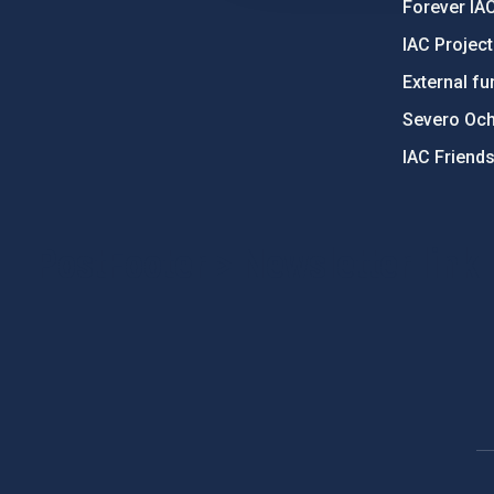
Forever IA
IAC Projec
External fu
Severo Oc
IAC Friend
PostFooter > Newsletter link