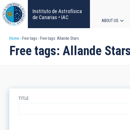
Skip
to
Instituto de Astrofísica
main
de Canarias • IAC
ABOUT US
content
Main
Breadcrumb
Home
Free tags
Free tags: Allande Stars
navigat
Free tags: Allande Star
TITLE