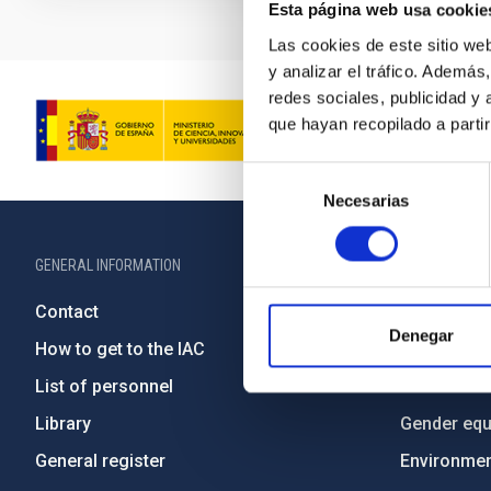
Esta página web usa cookie
Las cookies de este sitio we
y analizar el tráfico. Ademá
redes sociales, publicidad y
que hayan recopilado a parti
Selección
Necesarias
de
consentimiento
GENERAL INFORMATION
ABOUT THE IA
Contact
Legislation
Denegar
How to get to the IAC
Transpare
List of personnel
Code of eth
Library
Gender equa
General register
Environment