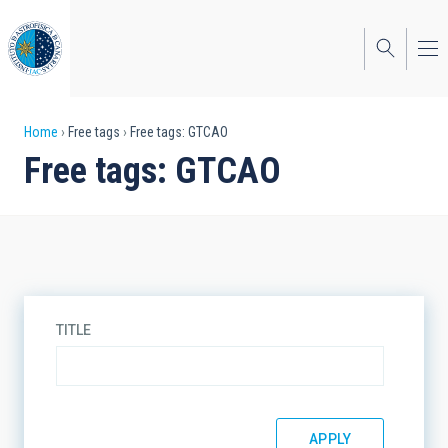
Skip
to
main
content
Breadcrumb
Home
Free tags
Free tags: GTCAO
Free tags: GTCAO
TITLE