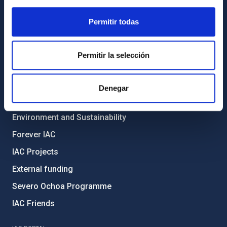
General register
Permitir todas
ABOUT THE IAC
Legislation
Permitir la selección
Transparency
Code of ethics and anti-fraud policy
Denegar
Gender equality and diversity
Environment and Sustainability
Forever IAC
IAC Projects
External funding
Severo Ochoa Programme
IAC Friends