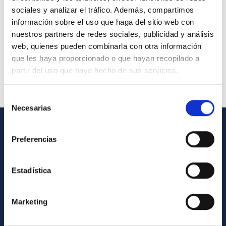
sociales y analizar el tráfico. Además, compartimos
información sobre el uso que haga del sitio web con
nuestros partners de redes sociales, publicidad y análisis
web, quienes pueden combinarla con otra información
que les haya proporcionado o que hayan recopilado a
partir del uso que haya hecho de sus servicios.
Selección
Necesarias
de
consentimiento
GENERAL INFORMATION
Preferencias
Contact
Estadística
How to get to the IAC
List of personnel
Marketing
Library