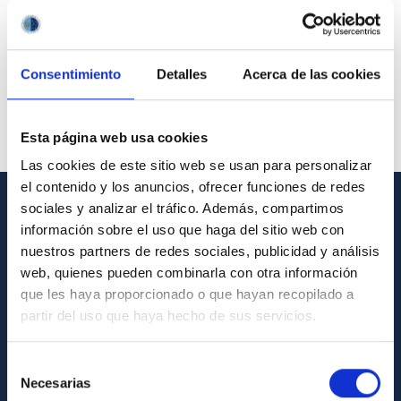
Consentimiento
Detalles
Acerca de las cookies
Esta página web usa cookies
Las cookies de este sitio web se usan para personalizar
el contenido y los anuncios, ofrecer funciones de redes
sociales y analizar el tráfico. Además, compartimos
GENERAL INFORMATION
información sobre el uso que haga del sitio web con
nuestros partners de redes sociales, publicidad y análisis
Contact
web, quienes pueden combinarla con otra información
How to get to the IAC
que les haya proporcionado o que hayan recopilado a
partir del uso que haya hecho de sus servicios.
List of personnel
Library
Selección
Necesarias
General register
de