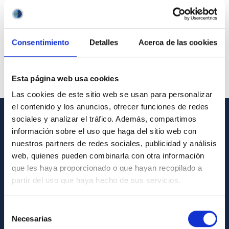
Consentimiento
Detalles
Acerca de las cookies
Esta página web usa cookies
Las cookies de este sitio web se usan para personalizar
el contenido y los anuncios, ofrecer funciones de redes
sociales y analizar el tráfico. Además, compartimos
GENERAL INFORMATION
información sobre el uso que haga del sitio web con
nuestros partners de redes sociales, publicidad y análisis
Contact
web, quienes pueden combinarla con otra información
How to get to the IAC
que les haya proporcionado o que hayan recopilado a
partir del uso que haya hecho de sus servicios.
List of personnel
Library
Selección
Necesarias
General register
de