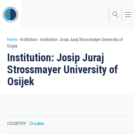
Skip
to
main
content
Breadcrumb
Home
Institution
Institution: Josip Juraj Strossmayer University of
Osijek
Institution: Josip Juraj
Strossmayer University of
Osijek
COUNTRY
Croatia