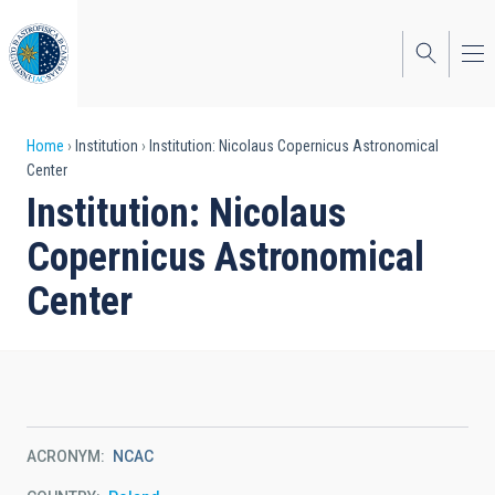
Skip
to
main
content
Breadcrumb
Home
Institution
Institution: Nicolaus Copernicus Astronomical
Center
Institution: Nicolaus
Copernicus Astronomical
Center
ACRONYM
NCAC