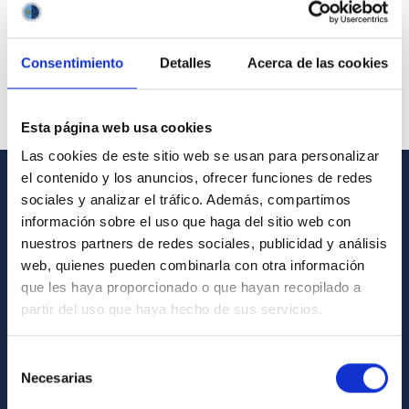
Consentimiento
Detalles
Acerca de las cookies
Esta página web usa cookies
Las cookies de este sitio web se usan para personalizar
el contenido y los anuncios, ofrecer funciones de redes
sociales y analizar el tráfico. Además, compartimos
GENERAL INFORMATION
información sobre el uso que haga del sitio web con
Contact
nuestros partners de redes sociales, publicidad y análisis
web, quienes pueden combinarla con otra información
How to get to the IAC
que les haya proporcionado o que hayan recopilado a
List of personnel
partir del uso que haya hecho de sus servicios.
Library
Selección
General register
Necesarias
de
consentimiento