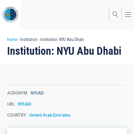
Skip
to
main
content
Breadcrumb
Home
Institution
Institution: NYU Abu Dhabi
Institution: NYU Abu Dhabi
ACRONYM
NYUAD
URL
NYUAD
COUNTRY
United Arab Emirates