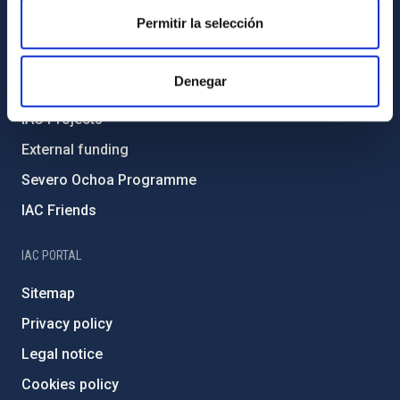
Permitir la selección
Gender equality and diversity
Environment and Sustainability
Denegar
Forever IAC
IAC Projects
External funding
Severo Ochoa Programme
IAC Friends
IAC PORTAL
Sitemap
Privacy policy
Legal notice
Cookies policy