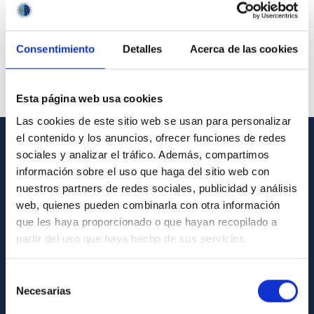
Consentimiento
Detalles
Acerca de las cookies
Esta página web usa cookies
Las cookies de este sitio web se usan para personalizar
el contenido y los anuncios, ofrecer funciones de redes
sociales y analizar el tráfico. Además, compartimos
GENERAL INFORMATION
información sobre el uso que haga del sitio web con
Contact
nuestros partners de redes sociales, publicidad y análisis
web, quienes pueden combinarla con otra información
How to get to the IAC
que les haya proporcionado o que hayan recopilado a
List of personnel
partir del uso que haya hecho de sus servicios.
Library
Selección
General register
Necesarias
de
consentimiento