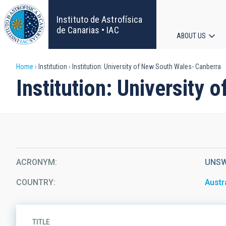
Skip
to
Instituto de Astrofísica
main
de Canarias • IAC
ABOUT US
content
Main
Breadcrumb
Home
Institution
Institution: University of New South Wales- Canberra
navigat
Institution: University
ACRONYM
UNS
COUNTRY
Austr
TITLE