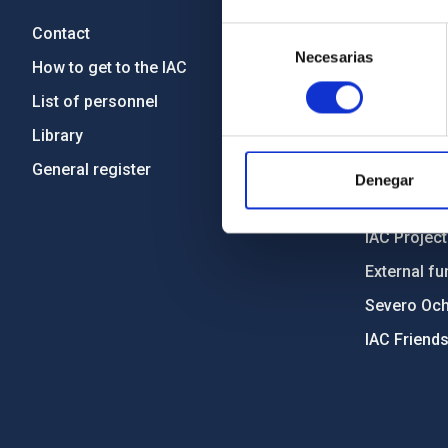
Contact
Legislation
Selección
Necesarias
de
How to get to the IAC
Transpare
consentimiento
List of personnel
Code of eth
Library
Gender equa
General register
Environment
Denegar
Forever IA
IAC Projec
External fu
Severo Oc
IAC Friend
PostFooter > Newsletter link