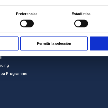
Sitemap
Preferencias
Estadística
ncy
Privacy policy
ics and anti-fraud policy
Legal notice
lity and diversity
Cookies policy
 and Sustainability
Accessibility
Permitir la selección
C
ts
nding
hoa Programme
s