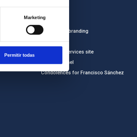
Employment
Marketing
Tenders
Institutional branding
RSS
Electronic services site
Permitir todas
Ethics channel
Condolences for Francisco Sánchez