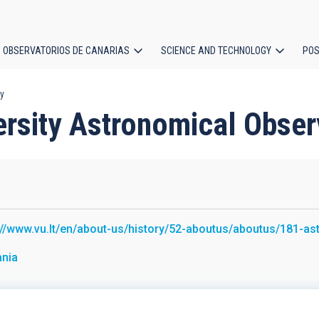
OBSERVATORIOS DE CANARIAS
SCIENCE AND TECHNOLOGY
POS
ry
ion
versity Astronomical Obse
://www.vu.lt/en/about-us/history/52-aboutus/aboutus/181-a
ania