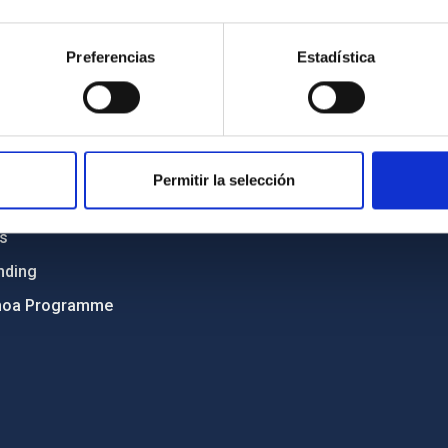
Sitemap
Preferencias
Estadística
ncy
Privacy policy
ics and anti-fraud policy
Legal notice
lity and diversity
Cookies policy
 and Sustainability
Accessibility
Permitir la selección
C
ts
nding
hoa Programme
s