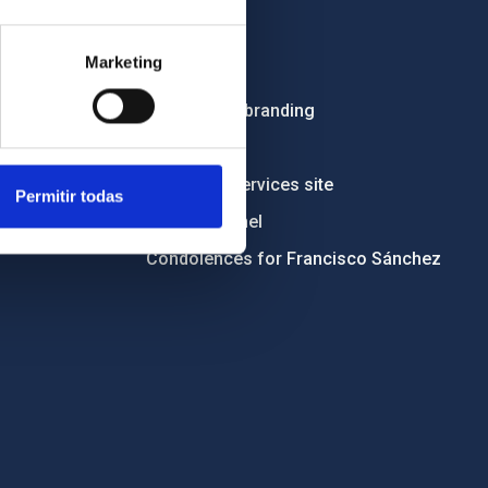
Employment
Marketing
Tenders
Institutional branding
RSS
Electronic services site
Permitir todas
Ethics channel
Condolences for Francisco Sánchez