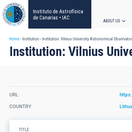
Skip
to
Instituto de Astrofísica
main
de Canarias • IAC
ABOUT US
content
Main
Breadcrumb
Home
Institution
Institution: Vilnius University Astronomical Observato
navigat
Institution: Vilnius Uni
URL
https
COUNTRY
Lithu
TITLE