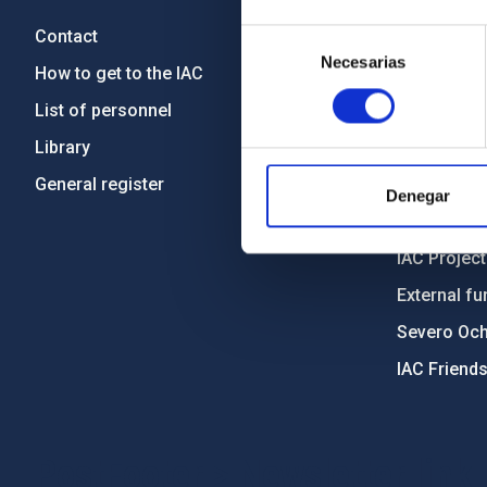
Contact
Legislation
Selección
Necesarias
de
How to get to the IAC
Transpare
consentimiento
List of personnel
Code of eth
Library
Gender equa
General register
Environment
Denegar
Forever IA
IAC Projec
External fu
Severo Oc
IAC Friend
PostFooter > Newsletter link