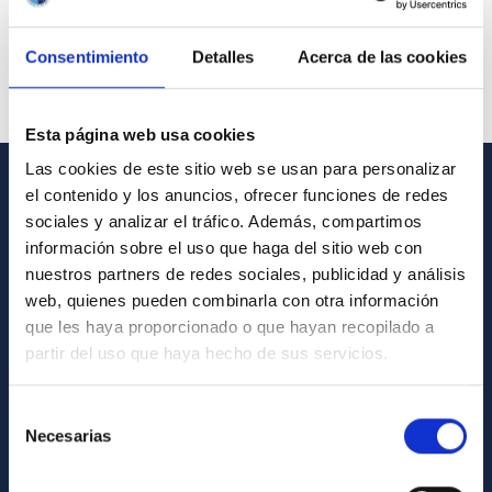
Consentimiento
Detalles
Acerca de las cookies
Esta página web usa cookies
Las cookies de este sitio web se usan para personalizar
el contenido y los anuncios, ofrecer funciones de redes
GENERAL INFORMATION
sociales y analizar el tráfico. Además, compartimos
información sobre el uso que haga del sitio web con
Contact
nuestros partners de redes sociales, publicidad y análisis
How to get to the IAC
web, quienes pueden combinarla con otra información
que les haya proporcionado o que hayan recopilado a
List of personnel
partir del uso que haya hecho de sus servicios.
Library
General register
Selección
Necesarias
de
ABOUT THE IAC
consentimiento