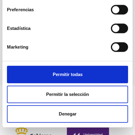
model of
the
Preferencias
European
Solar
Estadística
Telescope
at the
Elder
Marketing
Museum
of Las
Palmas
Permitir todas
Permitir la selección
Denegar