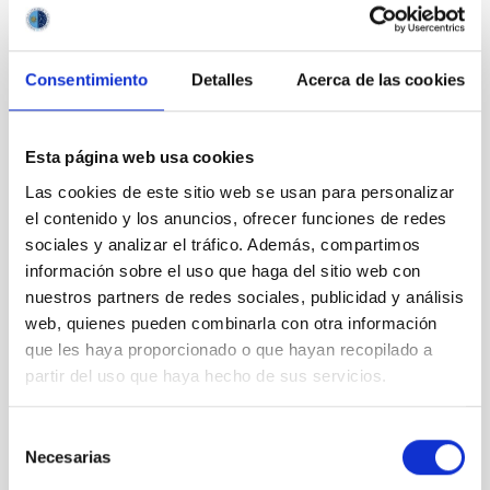
Presentation
of the
Consentimiento
Detalles
Acerca de las cookies
model of
the
European
Esta página web usa cookies
Solar
Telescope
Las cookies de este sitio web se usan para personalizar
at the
el contenido y los anuncios, ofrecer funciones de redes
Elder
sociales y analizar el tráfico. Además, compartimos
Museum
información sobre el uso que haga del sitio web con
of Las
nuestros partners de redes sociales, publicidad y análisis
Palmas
web, quienes pueden combinarla con otra información
que les haya proporcionado o que hayan recopilado a
partir del uso que haya hecho de sus servicios.
Selección
Presentation
Necesarias
de
of the
consentimiento