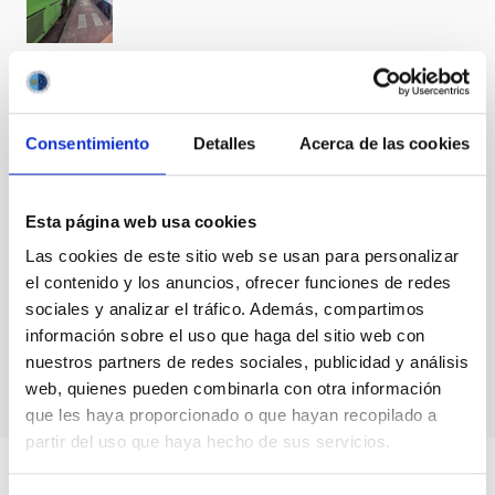
Henrietta
Leavitt in
Tacoronte
too
Consentimiento
Detalles
Acerca de las cookies
Esta página web usa cookies
Las cookies de este sitio web se usan para personalizar
Henrietta
el contenido y los anuncios, ofrecer funciones de redes
Leavitt in
sociales y analizar el tráfico. Además, compartimos
Tacoronte
información sobre el uso que haga del sitio web con
too
nuestros partners de redes sociales, publicidad y análisis
web, quienes pueden combinarla con otra información
que les haya proporcionado o que hayan recopilado a
partir del uso que haya hecho de sus servicios.