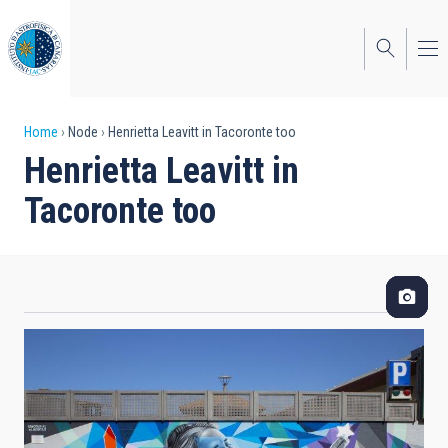
Skip
to
main
content
Breadcrumb
Home
Node
Henrietta Leavitt in Tacoronte too
Henrietta Leavitt in
Tacoronte too