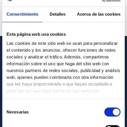
Consentimiento
Detalles
Acerca de las cookies
Esta página web usa cookies
Las cookies de este sitio web se usan para personalizar
el contenido y los anuncios, ofrecer funciones de redes
GENERAL INFORMATION
sociales y analizar el tráfico. Además, compartimos
información sobre el uso que haga del sitio web con
Contact
nuestros partners de redes sociales, publicidad y análisis
How to get to the IAC
web, quienes pueden combinarla con otra información
List of personnel
que les haya proporcionado o que hayan recopilado a
partir del uso que haya hecho de sus servicios.
Library
General register
Selección
Necesarias
de
ABOUT THE IAC
consentimiento