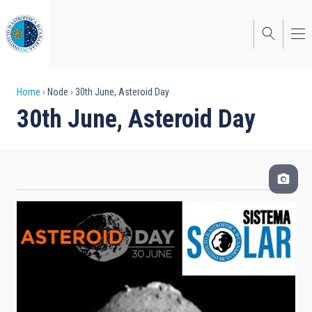
Skip
to
main
content
Breadcrumb
Home
Node
30th June, Asteroid Day
30th June, Asteroid Day