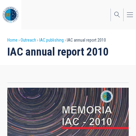
Skip
to
main
content
Breadcrumb
Home
Outreach
IAC publishing
IAC annual report 2010
IAC annual report 2010