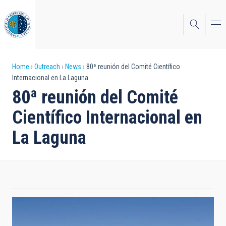
Skip
to
main
content
Breadcrumb
Home
Outreach
News
80ª reunión del Comité Científico
Internacional en La Laguna
80ª reunión del Comité
Científico Internacional en
La Laguna