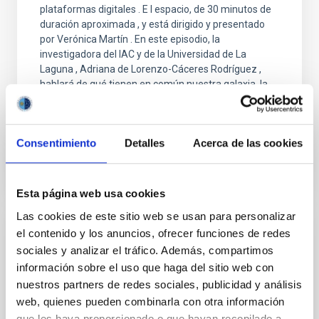
plataformas digitales . E l espacio, de 30 minutos de
duración aproximada , y está dirigido y presentado
por Verónica Martín . En este episodio, la
investigadora del IAC y de la Universidad de La
Laguna , Adriana de Lorenzo-Cáceres Rodríguez ,
hablará de qué tienen en común nuestra galaxia, la
Vía Láctea, con sus galaxias ‘primas’ similares a ella
Advertised on
12/05/2025 - 16:42:16
Consentimiento
Detalles
Acerca de las cookies
Esta página web usa cookies
Las cookies de este sitio web se usan para personalizar
el contenido y los anuncios, ofrecer funciones de redes
PRESS RELEASE
sociales y analizar el tráfico. Además, compartimos
An asteroid has been named with after IAC
información sobre el uso que haga del sitio web con
researcher Tania Le Pivert Jolivet
nuestros partners de redes sociales, publicidad y análisis
web, quienes pueden combinarla con otra información
The International Astronomical Union (IAU) has
que les haya proporcionado o que hayan recopilado a