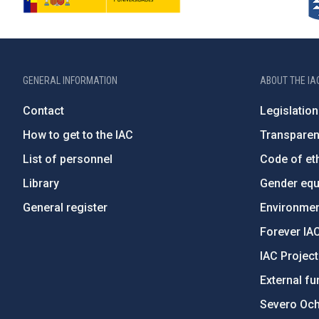
GENERAL INFORMATION
ABOUT THE IA
Contact
Legislation
How to get to the IAC
Transpare
List of personnel
Code of eth
Library
Gender equa
General register
Environment
Forever IA
IAC Projec
External fu
Severo Oc