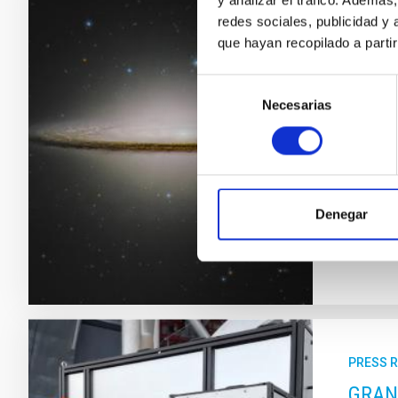
y analizar el tráfico. Ademá
El TT
redes sociales, publicidad y
que hayan recopilado a parti
teles
Selección
El Two-
Necesarias
de
apertur
consentimiento
años luz
sistema
científi
Adve
Denegar
PRESS 
GRANC