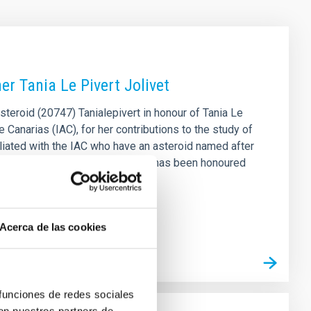
r Tania Le Pivert Jolivet
teroid (20747) Tanialepivert in honour of Tania Le
e Canarias (IAC), for her contributions to the study of
filiated with the IAC who have an asteroid named after
 de Astrofísica de Canarias (IAC), has been honoured
of the Solar System
Acerca de las cookies
 funciones de redes sociales