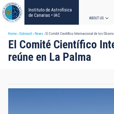
Skip
to
Instituto de Astrofísica
main
de Canarias • IAC
ABOUT US
content
Main
Breadcrumb
Home
Outreach
News
El Comité Científico Internacional de los Obser
navigat
El Comité Científico In
reúne en La Palma