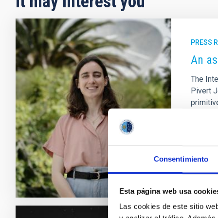
It may interest you
PRESS 
An as
The Inte
Pivert J
primitiv
them. Ta
with on
Adve
Consentimiento
Esta página web usa cookie
Las cookies de este sitio we