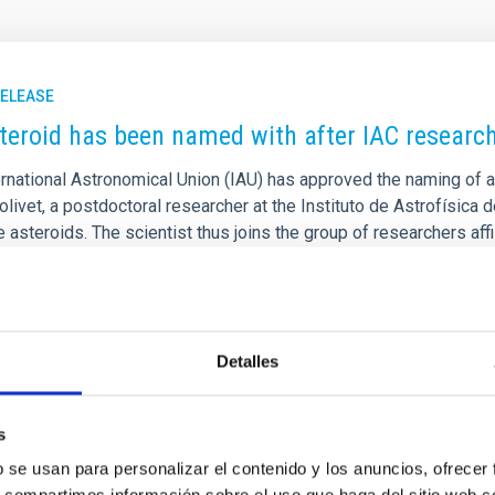
RELEASE
teroid has been named with after IAC researche
rnational Astronomical Union (IAU) has approved the naming of as
olivet, a postdoctoral researcher at the Instituto de Astrofísica d
e asteroids. The scientist thus joins the group of researchers af
nia Le Pivert Jolivet, a postdoctoral researcher at the Instituto
e of the most unique accolades a person dedicated to the study 
rtised on
07/21/2026 - 15:33:21
Detalles
s
b se usan para personalizar el contenido y los anuncios, ofrecer