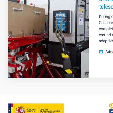
teles
During 
Canarias
complete
carried 
adaptive
Adve