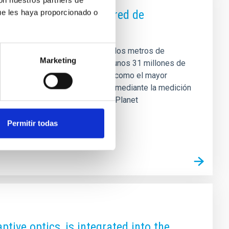
con nuestros partners de
pio ampliando la mayor red de
ue les haya proporcionado o
uarto telescopio, el segundo de dos metros de
Marketing
Galaxia del Sombrero y situada a unos 31 millones de
e cuatro telescopios se consolida como el mayor
erado su validación astrométrica mediante la medición
n ha sido confirmada por el Minor Planet
Permitir todas
tive optics, is integrated into the