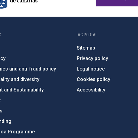
C
IAC PORTAL
Sitemap
ncy
Privacy policy
ics and anti-fraud policy
Legal notice
lity and diversity
Cookies policy
 and Sustainability
Accessibility
C
ts
nding
hoa Programme