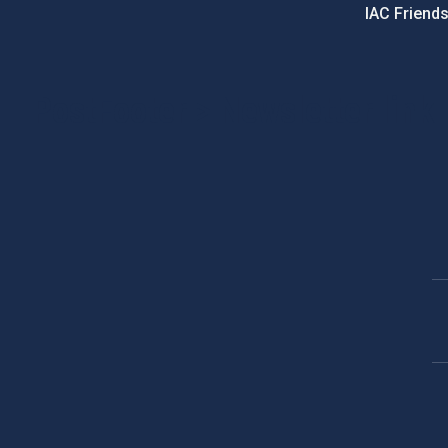
IAC Friend
PostFooter > Newsletter link