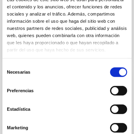
(ICE-ISIC). This option will be available at a
el contenido y los anuncios, ofrecer funciones de redes
designated location on the grounds of the Cristo del
sociales y analizar el tráfico. Además, compartimos
Otero monument. In this sound art space, anyone can
información sobre el uso que haga del sitio web con
enjoy the eclipse through sound
nuestros partners de redes sociales, publicidad y análisis
Advertised on
08/05/2026 - 10:30:04
web, quienes pueden combinarla con otra información
que les haya proporcionado o que hayan recopilado a
partir del uso que haya hecho de sus servicios.
Selección
Necesarias
de
consentimiento
PRESS RELEASE
El comité estudiantil del Premio Cosmos
Preferencias
falla el libro ganador en una jornada
dedicada a la divulgación científica
Estadística
El comité estudiantil del Premio Cosmos falla el libro
ganador de este certamen organizado por el Instituto
Marketing
de Astrofísica de Canarias (IAC) a través del proyecto