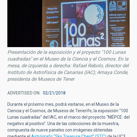
Presentación de la exposición y el proyecto "100 Lunas
cuadradas" en el Museo de la Ciencia y el Cosmos. En la
mesa, de izquierda a derecha: Rafael Rebolo, director del
Instituto de Astrofísica de Canarias (IAC); Amaya Conde,
presidenta de Museos de Tener
ADVERTISED ON
02/21/2018
Durante el próximo mes, podrá visitarse, en el Museo de la
Ciencia y el Cosmos, de Museos de Tenerife, la exposición “100
Lunas cuadradas” del IAC, en el marco del proyecto “NIÉPCE: del
negativo al positivo”. Una de las colecciones de la muestra,
compuesta de nueve paneles con imágenes obtenidas
mediante el
Astrógrafo “Sky Treasure Chest” (STC)
de la UC3,