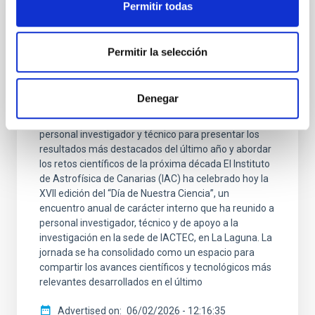
Permitir todas
PRESS RELEASE
El IAC celebra la XVII edición del “Día de
Permitir la selección
Nuestra Ciencia”, un encuentro interno
para compartir avances científicos y
tecnológicos
Denegar
El Instituto de Astrofísica de Canarias reúne a su
personal investigador y técnico para presentar los
resultados más destacados del último año y abordar
los retos científicos de la próxima década El Instituto
de Astrofísica de Canarias (IAC) ha celebrado hoy la
XVII edición del “Día de Nuestra Ciencia”, un
encuentro anual de carácter interno que ha reunido a
personal investigador, técnico y de apoyo a la
investigación en la sede de IACTEC, en La Laguna. La
jornada se ha consolidado como un espacio para
compartir los avances científicos y tecnológicos más
relevantes desarrollados en el último
Advertised on
06/02/2026 - 12:16:35