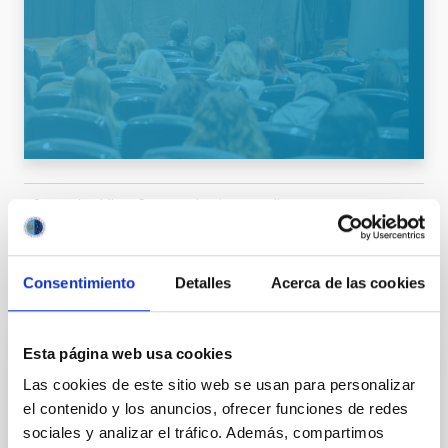
General public
Communications media
Consentimiento
Detalles
Acerca de las cookies
It may interest you
Esta página web usa cookies
PRESS RELEASE
Las cookies de este sitio web se usan para personalizar
The IAC is organising the SEA’s first
el contenido y los anuncios, ofrecer funciones de redes
symposium dedicated to the
sociales y analizar el tráfico. Además, compartimos