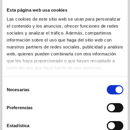
Esta página web usa cookies
Las cookies de este sitio web se usan para personalizar
el contenido y los anuncios, ofrecer funciones de redes
It may interest you
sociales y analizar el tráfico. Además, compartimos
información sobre el uso que haga del sitio web con
nuestros partners de redes sociales, publicidad y análisis
web, quienes pueden combinarla con otra información
PRESS RELEASE
que les haya proporcionado o que hayan recopilado a
IAC doctoral students tackle galactic
partir del uso que haya hecho de sus servicios.
archaeology and research into ‘other
worlds’ at the Museum of Science and the
Selección
Cosmos
Necesarias
de
The Museum of Science and the Cosmos (MCC), part
consentimiento
of the Autonomous Organization of Museums and
Preferencias
Centers of the Cabildo of Tenerife, will host the
second session of the scientific outreach series
“From the Sky to the Thesis” on Thursday,
Estadística
September 25, at 4:30 p.m. The series is organized in