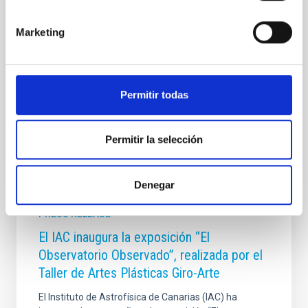
collaboration with the University of La Laguna (ULL)
and the Institute of Astrophysics of the Canary
Marketing
Islands (IAC). The initiative, promoted by doctoral
students from the IAC, seeks to bring the main topics
of research in astrophysics closer to the public, told in
the first person by those who develop them
Permitir todas
Advertised on
09/17/2025 - 12:45:51
Permitir la selección
Denegar
PRESS RELEASE
El IAC inaugura la exposición “El
Observatorio Observado”, realizada por el
Taller de Artes Plásticas Giro-Arte
El Instituto de Astrofísica de Canarias (IAC) ha