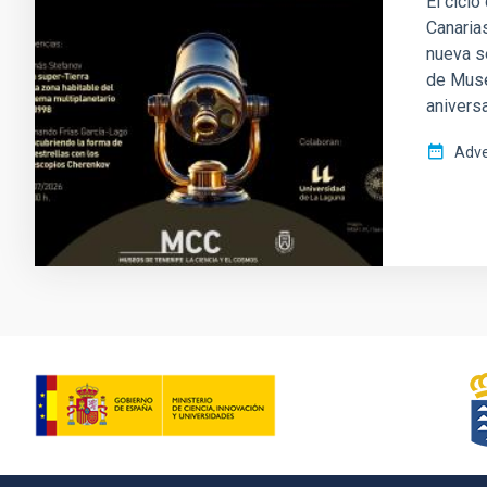
El ciclo
Canarias
nueva s
de Muse
aniversa
Adve