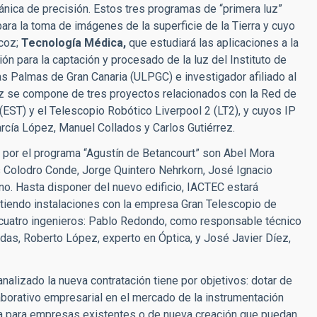
ánica de precisión. Estos tres programas de “primera luz”
ara la toma de imágenes de la superficie de la Tierra y cuyo
scoz;
Tecnología Médica,
que estudiará las aplicaciones a la
n para la captación y procesado de la luz del Instituto de
as Palmas de Gran Canaria (ULPGC) e investigador afiliado al
ez se compone de tres proyectos relacionados con la Red de
EST) y el Telescopio Robótico Liverpool 2 (LT2), y cuyos IP
rcía López, Manuel Collados y Carlos Gutiérrez.
por el programa “Agustín de Betancourt” son Abel Mora
s Colodro Conde, Jorge Quintero Nehrkorn, José Ignacio
o. Hasta disponer del nuevo edificio, IACTEC estará
rtiendo instalaciones con la empresa Gran Telescopio de
 a cuatro ingenieros: Pablo Redondo, como responsable técnico
das, Roberto López, experto en Óptica, y José Javier Díez,
alizado la nueva contratación tiene por objetivos: dotar de
borativo empresarial en el mercado de la instrumentación
ía para empresas existentes o de nueva creación que puedan