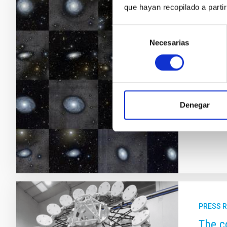
que hayan recopilado a parti
PRESS 
The f
Selección
Necesarias
de
The inte
consentimiento
has use
galaxie
model f
million 
Denegar
Adve
PRESS 
The c