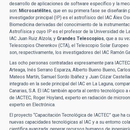
desarrollo de aplicaciones de software específico y la mec
son:
Microsatélites
, que en su primera fase se diseñarán p
investigador principal (IP) es el astrofísico del IAC Álex O
Biomedicina derivadas del conocimiento de la instrumentació
Astrofísica y cuyo IP es el profesor de la Universidad de L
IAC Juan Ruiz Alzola; y
Grandes Telescopios
, que a su v
Telescopios Cherenkov (CTA), el Telescopio Solar Europeo (
son, respectivamente, los investigadores del IAC Ramón Ga
Las ocho personas contratadas expresamente para IACTEC 
Arteaga, Inés Serrano Esparza, Alberto Bueno Bueno, Carlo
Mateos Martín, Samuel Sordo Ibáñez y Juan Cózar Castellan
integrado en la sede principal del IAC en La Laguna, compa
Canarias, S.A. El IAC también aporta al centro tecnológico
de IACTEC, Roger Hoyland, experto en radiación de microon
experto en Electrónica.
El proyecto “Capacitación Tecnológica de IACTEC” que ha can
nuevas capacidades tecnológicas al IAC y a su entorno cola
científica avanzada; generar recursos humanos de ingenier