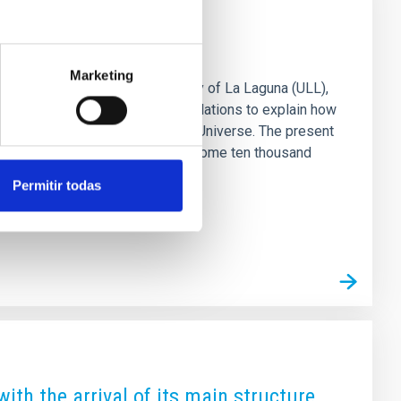
rvival of our Galaxy
Marketing
 Canarias (IAC) and the University of La Laguna (ULL),
Observatory, and computer simulations to explain how
ent stages of the history of the Universe. The present
y important mergers of galaxies some ten thousand
seeable that weak structures
Permitir todas
ith the arrival of its main structure