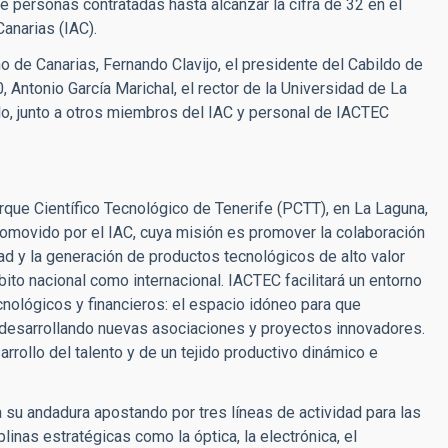
e personas contratadas hasta alcanzar la cifra de 32 en el
Canarias (IAC).
o de Canarias, Fernando Clavijo, el presidente del Cabildo de
, Antonio García Marichal, el rector de la Universidad de La
olo, junto a otros miembros del IAC y personal de IACTEC
rque Científico Tecnológico de Tenerife (PCTT), en La Laguna,
romovido por el IAC, cuya misión es promover la colaboración
ad y la generación de productos tecnológicos de alto valor
bito nacional como internacional. IACTEC facilitará un entorno
cnológicos y financieros: el espacio idóneo para que
 desarrollando nuevas asociaciones y proyectos innovadores.
rollo del talento y de un tejido productivo dinámico e
 su andadura apostando por tres líneas de actividad para las
inas estratégicas como la óptica, la electrónica, el