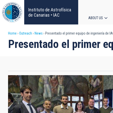
Skip
to
Instituto de Astrofísica
main
de Canarias • IAC
ABOUT US
content
Main
Breadcrumb
Home
Outreach
News
Presentado el primer equipo de ingeniería de I
navigat
Presentado el primer e