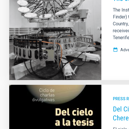
The Inst
Finder) 
Country
receive
Tenerife
Adve
PRESS 
Del C
Chere