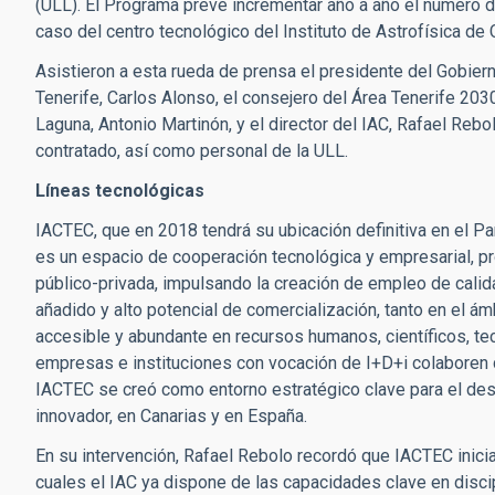
(ULL). El Programa prevé incrementar año a año el número d
caso del centro tecnológico del Instituto de Astrofísica de 
Asistieron a esta rueda de prensa el presidente del Gobiern
Tenerife, Carlos Alonso, el consejero del Área Tenerife 2030
Laguna, Antonio Martinón, y el director del IAC, Rafael Reb
contratado, así como personal de la ULL.
Líneas tecnológicas
IACTEC, que en 2018 tendrá su ubicación definitiva en el Pa
es un espacio de cooperación tecnológica y empresarial, p
público-privada, impulsando la creación de empleo de calid
añadido y alto potencial de comercialización, tanto en el ám
accesible y abundante en recursos humanos, científicos, te
empresas e instituciones con vocación de I+D+i colaboren
IACTEC se creó como entorno estratégico clave para el desar
innovador, en Canarias y en España.
En su intervención, Rafael Rebolo recordó que IACTEC inicia
cuales el IAC ya dispone de las capacidades clave en discipl