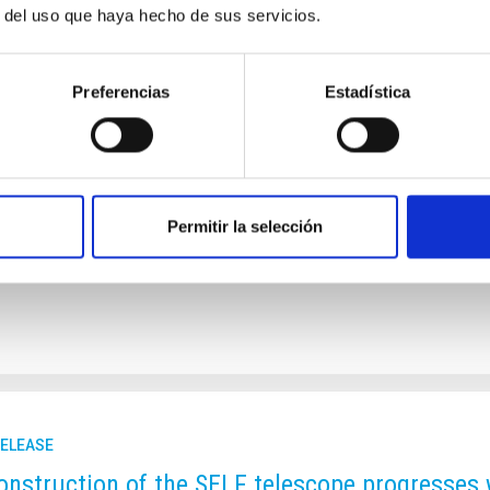
r del uso que haya hecho de sus servicios.
RELEASE
irst results of the BEARD project explain the su
Preferencias
Estadística
rnational BEARD project, led from the Instituto de Astrofísica de
d data from several telescopes at the Roque de los Muchachos 
s similar to the Milky Way have managed to survive the most viol
or the evolution of the universe predicts an epoch dominated b
years ago. “It’s a case of violent interactions, in which it is fore
Permitir la selección
rtised on
05/20/2026 - 14:09:54
RELEASE
onstruction of the SELF telescope progresses w