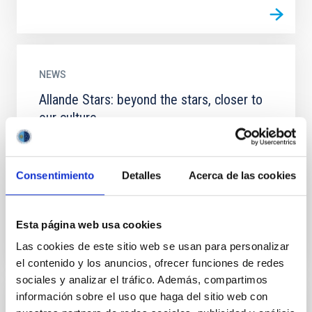
NEWS
Allande Stars: beyond the stars, closer to
our culture
The Allande Stars project, funded and supported by
the Instituto de Astrofísica de Canarias (IAC), is
bringing Astronomy to more than 300 people to the
Consentimiento
Detalles
Acerca de las cookies
zone of...
Esta página web usa cookies
Las cookies de este sitio web se usan para personalizar
el contenido y los anuncios, ofrecer funciones de redes
sociales y analizar el tráfico. Además, compartimos
información sobre el uso que haga del sitio web con
GALLERY