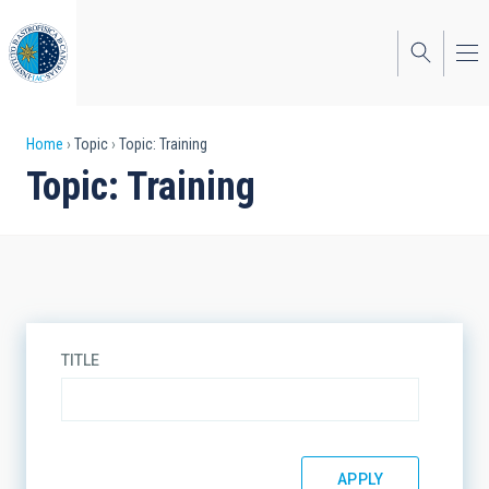
Skip
to
main
content
Breadcrumb
Home
Topic
Topic: Training
Topic: Training
TITLE