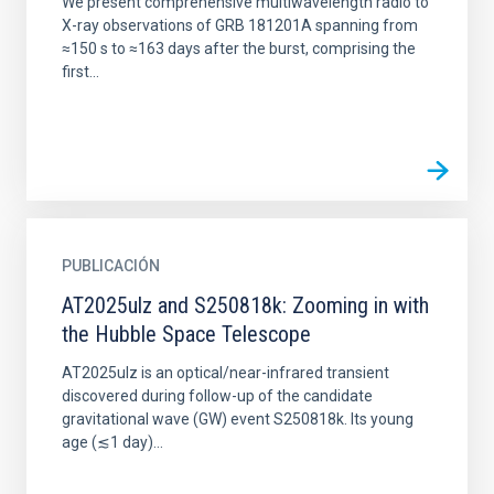
We present comprehensive multiwavelength radio to
X-ray observations of GRB 181201A spanning from
≈150 s to ≈163 days after the burst, comprising the
first...
PUBLICACIÓN
AT2025ulz and S250818k: Zooming in with
the Hubble Space Telescope
AT2025ulz is an optical/near-infrared transient
discovered during follow-up of the candidate
gravitational wave (GW) event S250818k. Its young
age (≲1 day)...