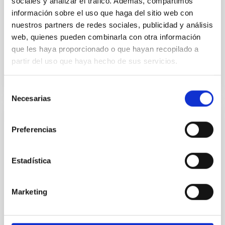
sociales y analizar el tráfico. Además, compartimos
The nature of the dark bursts is still not fully
información sobre el uso que haga del sitio web con
understood. Here, we report on some of our recent
nuestros partners de redes sociales, publicidad y análisis
studies on Swift dark bursts. Thereby, we pay
particular...
web, quienes pueden combinarla con otra información
que les haya proporcionado o que hayan recopilado a
partir del uso que haya hecho de sus servicios.
Selección
Necesarias
de
consentimiento
PUBLICACIÓN
Preferencias
Discovery and analysis of afterglows from
poorly localized GRBs with the
Estadística
Gravitational-wave Optical Transient
Observer (GOTO) All-sky Survey
Marketing
Gamma-ray bursts (GRBs), particularly those
detected by wide-field instruments such as the
Fermi/GBM, pose challenges for optical follow-up