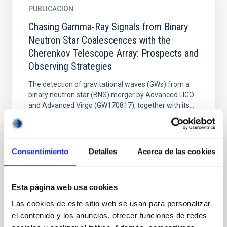
PUBLICACIÓN
Chasing Gamma-Ray Signals from Binary
Neutron Star Coalescences with the
Cherenkov Telescope Array: Prospects and
Observing Strategies
The detection of gravitational waves (GWs) from a
binary neutron star (BNS) merger by Advanced LIGO
and Advanced Virgo (GW170817), together with its...
Consentimiento
Detalles
Acerca de las cookies
Esta página web usa cookies
PUBLICACIÓN
Las cookies de este sitio web se usan para personalizar
Dark bursts in the Swift era
el contenido y los anuncios, ofrecer funciones de redes