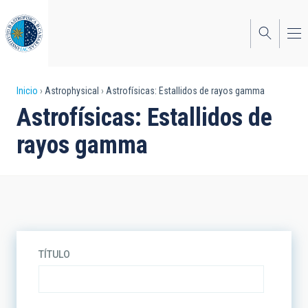
Pasar
al
contenido
principal
Sobrescribir
Inicio
Astrophysical
Astrofísicas: Estallidos de rayos gamma
Astrofísicas: Estallidos de
enlaces
rayos gamma
de
ayuda
a
la
navegación
TÍTULO