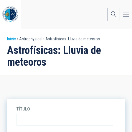
Pasar
al
contenido
principal
Sobrescribir
Inicio
Astrophysical
Astrofísicas: Lluvia de meteoros
Astrofísicas: Lluvia de
enlaces
meteoros
de
ayuda
a
la
navegación
TÍTULO