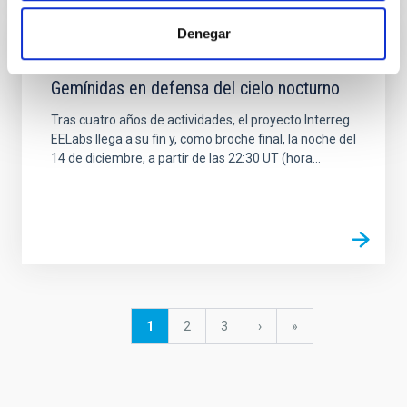
Denegar
NOTICIA
Gemínidas en defensa del cielo nocturno
Tras cuatro años de actividades, el proyecto Interreg
EELabs llega a su fin y, como broche final, la noche del
14 de diciembre, a partir de las 22:30 UT (hora...
Paginación
Página
1
Página
2
Página
3
Siguiente
›
última
»
actual
página
página