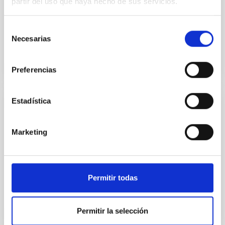
partir del uso que haya hecho de sus servicios.
caracterizado por ser la lluvia de meteoros más
intensa del año, superando los 100 meteoros por
hora (ZHR, tasas...
Selección
Necesarias
de
consentimiento
Preferencias
Estadística
EVENTO
Gemínidas 2023
Marketing
Tras cuatro años de actividades, el proyecto Interreg
EELabs llega a su fin y, como broche final, la noche del
14 de diciembre, a partir de las 22:30 UT (hora...
Permitir todas
Permitir la selección