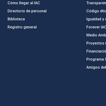
Cómo llegar al IAC
Transparen
Directorio de personal
Código étic
Biblioteca
Igualdad y 
Registro general
Forever IA
Medio Ambi
Proyectos i
Financiaci
Programa 
Amigos del
PostFooter > Newsletter link