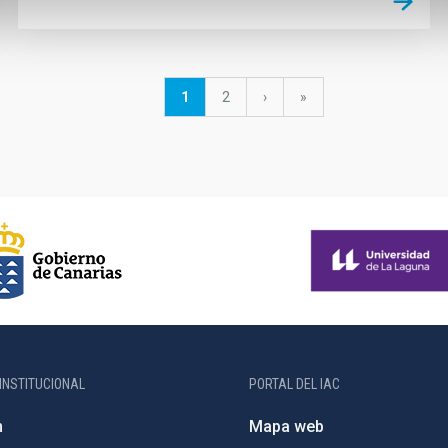
Página
1
Página
2
Siguiente
›
última
»
actual
página
página
INSTITUCIONAL
PORTAL DEL IAC
n
Mapa web