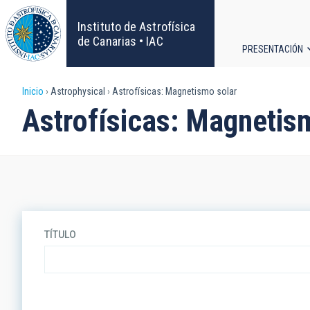
Pasar
al
Instituto de Astrofísica
contenido
de Canarias • IAC
PRESENTACIÓN
principal
Navega
Sobrescribir
Inicio
Astrophysical
Astrofísicas: Magnetismo solar
principa
Astrofísicas: Magnetis
enlaces
de
ayuda
a
TÍTULO
la
navegación