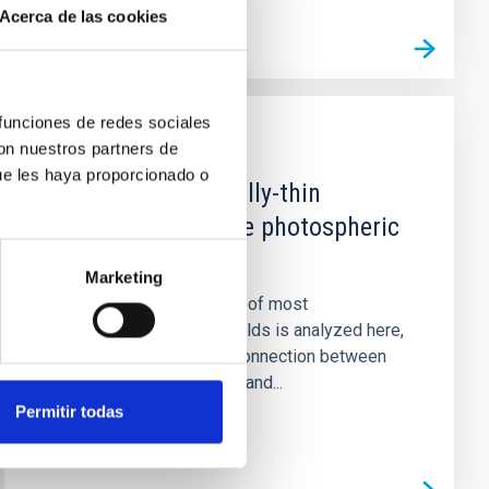
Acerca de las cookies
 funciones de redes sociales
con nuestros partners de
PUBLICACIÓN
ue les haya proporcionado o
The profuse optically-thin
irregularities of the photospheric
magnetic fields
Marketing
The highly irregular nature of most
photospheric magnetic fields is analyzed here,
trying to emphasize the connection between
photospheric fluctuations and...
Permitir todas