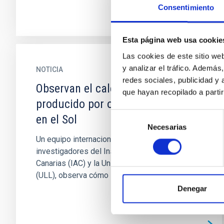
Consentimiento
Esta página web usa cookie
Las cookies de este sitio we
y analizar el tráfico. Ademá
NOTICIA
redes sociales, publicidad y
Observan el calentamiento
que hayan recopilado a parti
producido por ondas magnéticas
Selección
en el Sol
Necesarias
de
Un equipo internacional en el que participan
consentimiento
investigadores del Instituto de Astrofísica de
Canarias (IAC) y la Universidad de La Laguna
(ULL), observa cómo las...
Denegar