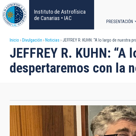
Pasar
al
Instituto de Astrofísica
contenido
de Canarias • IAC
PRESENTACIÓN
principal
Navega
Sobrescribir
Inicio
Divulgación
Noticias
JEFFREY R. KUHN: “A lo largo de nuestra p
principa
JEFFREY R. KUHN: “A lo
enlaces
despertaremos con la n
de
ayuda
a
la
navegación