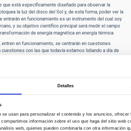
de que está específicamente diseñado para observar la
loquea la luz del disco del Sol y, de esta forma, poder ver la
e entrarán en funcionamiento es un instrumento del cual soy
rcano, y su objetivo científico principal será medir el campo
transformación de energía magnética en energía térmica.
 entren en funcionamiento, se centrarán en cuestiones
 cuestiones con las que todavía estamos lidiando a día de
existe en todas las escalas espaciales que, además, están
do tanto en Hawái como en estos otros telescopios aquí.
K. Inouye (DKIST), que se instalará en Hawái, con el
anarias?
Detalles
arados por unas 10 u 11 zonas horarias y eso nos da la
námica de forma continua. Desafortunadamente, el Sol continúa
s
, por lo tanto, la capacidad de combinar las observaciones
b se usan para personalizar el contenido y los anuncios, ofrecer
s, compartimos información sobre el uso que haga del sitio web 
uro de la investigación en exoplanetas con la generación
 análisis web, quienes pueden combinarla con otra información q