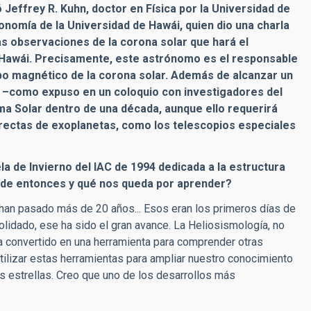
ó Jeffrey R. Kuhn, doctor en Física por la Universidad de
onomía de la Universidad de Hawái, quien dio una charla
las observaciones de la corona solar que hará el
n Hawái. Precisamente, este astrónomo es el responsable
po magnético de la corona solar. Además de alcanzar un
 –como expuso en un coloquio con investigadores del
ma Solar dentro de una década, aunque ello requerirá
rectas de exoplanetas, como los telescopios especiales
a de Invierno del IAC de 1994 dedicada a la estructura
sde entonces y qué nos queda por aprender?
an pasado más de 20 años... Esos eran los primeros días de
lidado, ese ha sido el gran avance.
La Heliosismología, no
ha convertido en una herramienta para comprender otras
ilizar estas herramientas para ampliar nuestro conocimiento
tras estrellas. Creo que uno de los desarrollos más