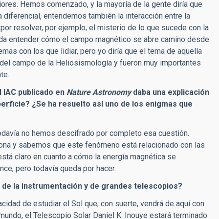
iores. Hemos comenzado, y la mayoría de la gente diría que
 diferencial, entendemos también la interacción entre la
por resolver, por ejemplo, el misterio de lo que sucede con la
queda entender cómo el campo magnético se abre camino desde
lemas con los que lidiar, pero yo diría que el tema de aquella
 del campo de la Heliosismología y fueron muy importantes
te.
l IAC publicado en
Nature Astronomy
daba una explicación
perficie? ¿Se ha resuelto así uno de los enigmas que
 todavía no hemos descifrado por completo esa cuestión.
orona y sabemos que este fenómeno está relacionado con las
está claro en cuanto a cómo la energía magnética se
ance, pero todavía queda por hacer.
 de la instrumentación y de grandes telescopios?
idad de estudiar el Sol que, con suerte, vendrá de aquí con
 mundo, el Telescopio Solar Daniel K. Inouye estará terminado