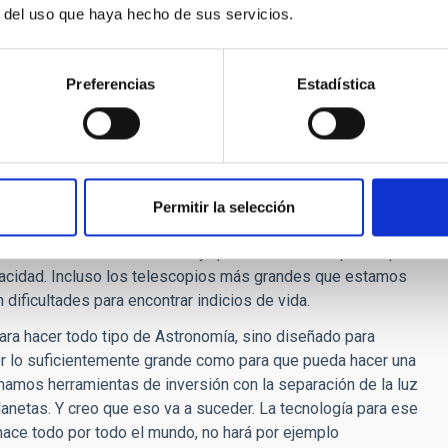
¿Llegaremos a obtener imágenes directas de un
r del uso que haya hecho de sus servicios.
olar?
 nos despertaremos con la noticia de que hemos descubierto
l Universo. En Astronomía y, en general, en nuestra vida,
Preferencias
Estadística
e nuestros padres nos acunan en sus brazos, pensamos
 Pasamos la vida pensando que somos especiales y, en ese
nte con la Astronomía hemos aprendido lo poco especial que
profesores me explicaron que las condiciones para formar
se vida en otros lugares de la Galaxia o incluso del Universo
Permitir la selección
de las estrellas hay, al menos, un planeta y creo que
 vida realmente no es rara y que la única razón por la que no
acidad. Incluso los telescopios más grandes que estamos
dificultades para encontrar indicios de vida.
ra hacer todo tipo de Astronomía, sino diseñado para
r lo suficientemente grande como para que pueda hacer una
mamos herramientas de inversión con la separación de la luz
planetas. Y creo que eso va a suceder. La tecnología para ese
hace todo por todo el mundo, no hará por ejemplo