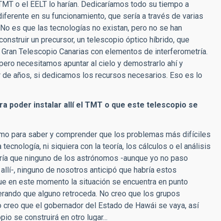
TMT o el EELT lo harían. Dedicaríamos todo su tiempo a
iferente en su funcionamiento, que sería a través de varias
 No es que las tecnologías no existan, pero no se han
nstruir un precursor, un telescopio óptico híbrido, que
Gran Telescopio Canarias con elementos de interferometría.
ero necesitamos apuntar al cielo y demostrarlo ahí y
 de años, si dedicamos los recursos necesarios. Eso es lo
a poder instalar allí el TMT o que este telescopio se
 como para saber y comprender que los problemas más difíciles
ecnología, ni siquiera con la teoría, los cálculos o el análisis
iría que ninguno de los astrónomos -aunque yo no paso
lí-, ninguno de nosotros anticipó que habría estos
ue en este momento la situación se encuentra en punto
erando que alguno retroceda. No creo que los grupos
creo que el gobernador del Estado de Hawái se vaya, así
io se construirá en otro lugar...