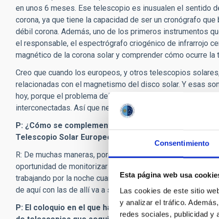
en unos 6 meses. Ese telescopio es
inusual
en el sentido 
corona, ya que tiene la capacidad de ser un cronógrafo que b
débil corona. Además, uno de los primeros instrumentos qu
el responsable, el espectrógrafo criogénico de infrarrojo ce
magnético de la corona solar y comprender cómo ocurre la 
Creo que cuando los europeos, y otros telescopios solares,
relacionadas con el magnetismo del disco solar. Y esas son
hoy, porque el problema del campo magnético solar es que 
interconectadas. Así que necesitamos lo que está sucedien
P: ¿Cómo se complementará el Telescopio Solar Daniel 
Telescopio Solar Europeo (EST), que se instalará en C
Consentimiento
R: De muchas maneras, porque ambos telescopios están sep
oportunidad de monitorizar la estructura magnética y su di
Esta página web usa cookie
trabajando por la noche cuando no podemos verlo en Hawái y
de aquí con las de allí va a suponer un gran avance.
Las cookies de este sitio we
y analizar el tráfico. Ademá
P: El coloquio en el que ha participado hablaba del fut
redes sociales, publicidad y