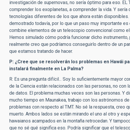
investigación de supernovas, no sería óptimo para eso. EL 
comprender los exoplanetas, a comprender la vida. Y sería d
tecnologías diferentes de los que ahora están disponibles.
demostrado todavía, por lo que un paso muy importante es co
combine elementos de un telescopio convencional como el 
Hemos simulado cómo podría funcionar dicho instrumento, p
realmente creo que podríamos conseguirlo dentro de un par
que estamos tratando de hacer.
P: ¿Cree que se resolverán los problemas en Hawái par
instalará finalmente en La Palma?
R: Es una pregunta difícil... Soy lo suficientemente mayor
de la Ciencia están relacionados con las personas, no con la t
de datos. El problema muchas veces son las personas. Y d
mucho tiempo en Maunakea, trabajo con los astrónomos de al
problemas con respecto al TMT. No sé la respuesta, creo q
muerto. Ambos lados se están mirando el uno al otro y esp
hawaianos acampados en la montaña retrocedan. Y tampoco 
que no sé qué significa eso. Podría significar que el telescop