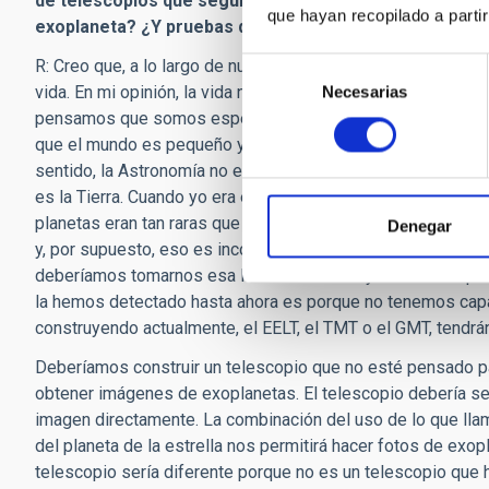
de telescopios que seguirá al TMT, al EELT y al GMT. 
que hayan recopilado a parti
exoplaneta? ¿Y pruebas de vida más allá del Sistema S
R: Creo que, a lo largo de nuestra propia vida, una mañana
Selección
vida. En mi opinión, la vida no es en absoluto algo raro en e
Necesarias
de
pensamos que somos especiales. Desde el momento en qu
consentimiento
que el mundo es pequeño y que nosotros somos su centro.
sentido, la Astronomía no es muy diferente. Pero, justame
es la Tierra. Cuando yo era estudiante de graduación, mis 
planetas eran tan raras que era muy poco probable que hubie
Denegar
y, por supuesto, eso es incorrecto. Alrededor de la mayoría 
deberíamos tomarnos esa lección en serio y reconocer que la
la hemos detectado hasta ahora es porque no tenemos cap
construyendo actualmente, el EELT, el TMT o el GMT, tendrán 
Deberíamos construir un telescopio que no esté pensado pa
obtener imágenes de exoplanetas. El telescopio debería se
imagen directamente. La combinación del uso de lo que lla
del planeta de la estrella nos permitirá hacer fotos de exo
telescopio sería diferente porque no es un telescopio que 