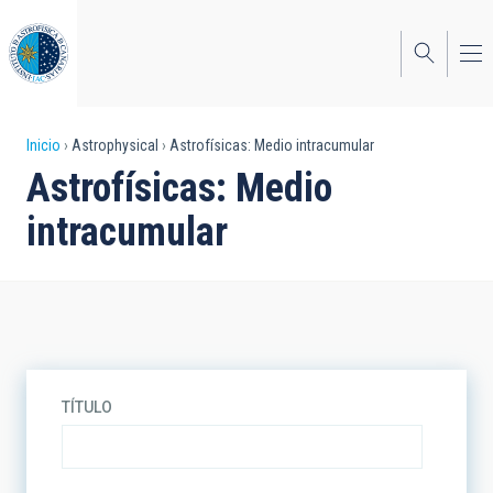
Pasar
al
contenido
principal
Sobrescribir
Inicio
Astrophysical
Astrofísicas: Medio intracumular
Astrofísicas: Medio
enlaces
intracumular
de
ayuda
a
la
navegación
TÍTULO