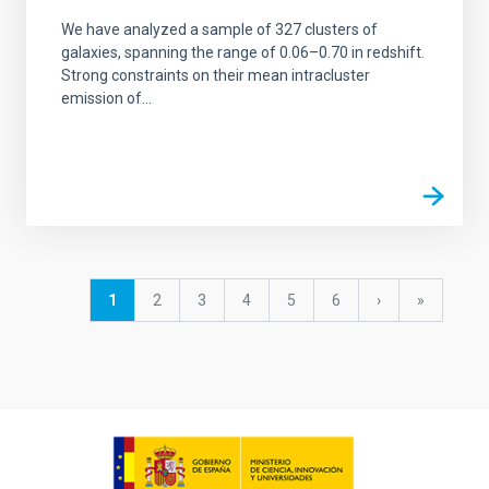
We have analyzed a sample of 327 clusters of
galaxies, spanning the range of 0.06–0.70 in redshift.
Strong constraints on their mean intracluster
emission of...
Paginación
Página
1
Página
2
Página
3
Página
4
Página
5
Página
6
Siguiente
›
última
»
actual
página
página