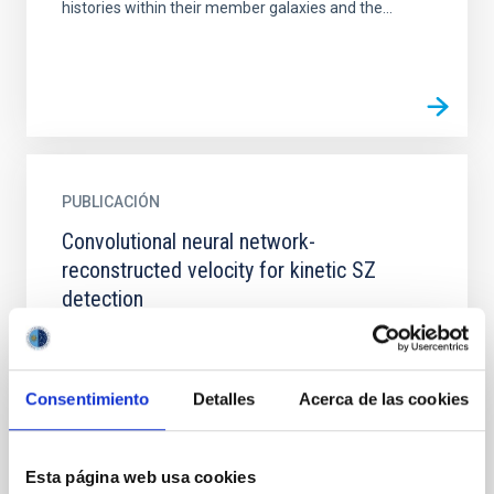
histories within their member galaxies and the...
PUBLICACIÓN
Convolutional neural network-
reconstructed velocity for kinetic SZ
detection
We report the detection of the kinetic Sunyaev-
Zel'dovich (kSZ) effect in galaxy clusters with a 4.9σ
significance using the latest 217 GHz Planck map
Consentimiento
Detalles
Acerca de las cookies
from data...
Esta página web usa cookies