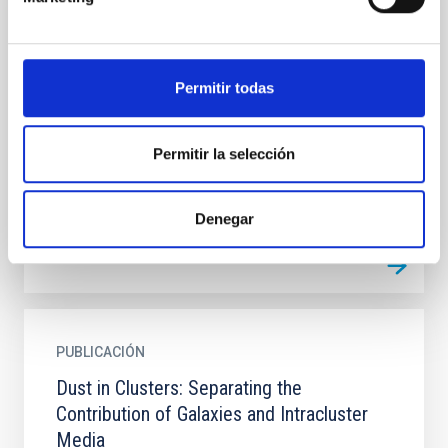
PUBLICACIÓN
Does the virial mass drive the intra-cluster
light?. Relationship between the ICL and
Permitir todas
M<SUB>vir</SUB> from VEGAS
In this Letter, we revisit the relationship between the
Permitir la selección
fraction of the intra-cluster light (ICL) as well as the
virial mass and the fraction of early-type...
Denegar
PUBLICACIÓN
Dust in Clusters: Separating the
Contribution of Galaxies and Intracluster
Media