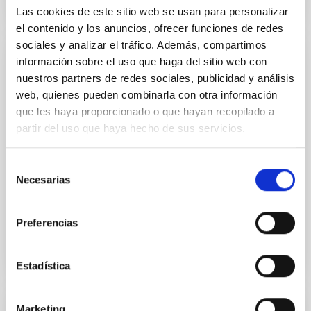
Las cookies de este sitio web se usan para personalizar
el contenido y los anuncios, ofrecer funciones de redes
sociales y analizar el tráfico. Además, compartimos
información sobre el uso que haga del sitio web con
PUBLICACIÓN
nuestros partners de redes sociales, publicidad y análisis
Cosmological shocks around galaxy
web, quienes pueden combinarla con otra información
clusters: a coherent investigation with
que les haya proporcionado o que hayan recopilado a
DES, SPT, and ACT
partir del uso que haya hecho de sus servicios.
We search for signatures of cosmological shocks in
Selección
gas pressure profiles of galaxy clusters using the
Necesarias
cluster catalogues from three surveys: the Dark
de
Energy...
consentimiento
Preferencias
Estadística
Marketing