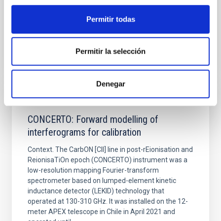
Fecha de publicación:
6
2026
Permitir todas
BIBCODE
2026A&A...710A..70S
Permitir la selección
NÚMERO DE CITAS
0
Denegar
CON ÁRBITRO
CONCERTO: Forward modelling of
interferograms for calibration
Context. The CarbON [CII] line in post-rEionisation and
ReionisaTiOn epoch (CONCERTO) instrument was a
low-resolution mapping Fourier-transform
spectrometer based on lumped-element kinetic
inductance detector (LEKID) technology that
operated at 130-310 GHz. It was installed on the 12-
meter APEX telescope in Chile in April 2021 and