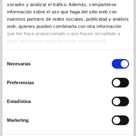
BIBCODE
2026A&A...710A..95S
sociales y analizar el tráfico. Además, compartimos
información sobre el uso que haga del sitio web con
nuestros partners de redes sociales, publicidad y análisis
NÚMERO DE CITAS
1
web, quienes pueden combinarla con otra información
que les haya proporcionado o que hayan recopilado a
partir del uso que haya hecho de sus servicios.
CON ÁRBITRO
Joining forces: 30 years of optical
Selección
monitoring of the Einstein Cross
Necesarias
de
consentimiento
We present extended optical monitoring of the
quadruply-imaged gravitationally lensed quasar QSO
Preferencias
2237+0305, the Einstein Cross, including
observations from different observatories in both
hemispheres and using a new photometric
Estadística
technique. This technique uses a region far enough
from the lens system to accurately determine the
sky background level
Marketing
Shalyapin, V. N. et al.