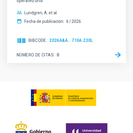
operated until
Lundgren, A. et al.
Fecha de publicación:
6
2026
BIBCODE
2026A&A...710A.230L
NÚMERO DE CITAS
0