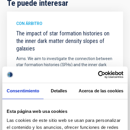
Te puede interesar
CON ÁRBITRO
The impact of star formation histories on
the inner dark matter density slopes of
galaxies
Aims. We aim to investigate the connection between
star formation histories (SFHs) and the inner dark
matter density profiles of simulated galaxies. In
particular, we tested whether the burstiness and
temporal distribution of star formation influence the
formation of cored versus cuspy dark matter profiles.
Consentimiento
Detalles
Acerca de las cookies
Methods. We homogeneously analysed
Sarrato-Alós, J. et al.
Esta página web usa cookies
Fecha de publicación:
6
2026
Las cookies de este sitio web se usan para personalizar
el contenido y los anuncios, ofrecer funciones de redes