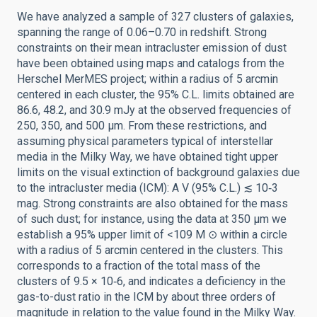
We have analyzed a sample of 327 clusters of galaxies,
spanning the range of 0.06–0.70 in redshift. Strong
constraints on their mean intracluster emission of dust
have been obtained using maps and catalogs from the
Herschel MerMES project; within a radius of 5 arcmin
centered in each cluster, the 95% C.L. limits obtained are
86.6, 48.2, and 30.9 mJy at the observed frequencies of
250, 350, and 500 μm. From these restrictions, and
assuming physical parameters typical of interstellar
media in the Milky Way, we have obtained tight upper
limits on the visual extinction of background galaxies due
to the intracluster media (ICM): A V (95% C.L.) ≲ 10‑3
mag. Strong constraints are also obtained for the mass
of such dust; for instance, using the data at 350 μm we
establish a 95% upper limit of <109 M ⊙ within a circle
with a radius of 5 arcmin centered in the clusters. This
corresponds to a fraction of the total mass of the
clusters of 9.5 × 10‑6, and indicates a deficiency in the
gas-to-dust ratio in the ICM by about three orders of
magnitude in relation to the value found in the Milky Way.