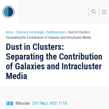
Pasar
al
contenido
principal
Sobrescribir
Inicio
Ciencia y tecnología
Publicaciones
Dust in Clusters:
Separating the Contribution of Galaxies and Intracluster Media
enlaces
Dust in Clusters:
de
Separating the Contribution
ayuda
of Galaxies and Intracluster
a
Media
la
navegación
Bibcode
2017ApJ...835..111G