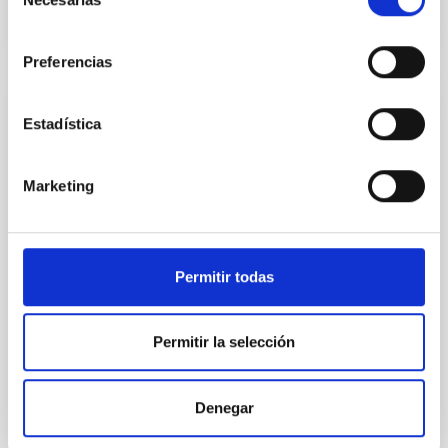
de
consentimiento
NÚMERO DE CITAS
1
Preferencias
CON ÁRBITRO
Estadística
Photonic integrated circuits for astronomy:
A formal description of an integrated
Marketing
photonics-based wavefront sensor (IP-
WFS)
Context. Solar wavefront sensing has been a
Permitir todas
challenge for astrophysical instrumentalists, due to
the low contrast between the Sun and the sky
background compared to night-time observations,
Permitir la selección
which limits the performance of adaptive optics
systems. Aims. Wavefront correction in solar physics
requires the analysis of extended images;
Denegar
meanwhile, at