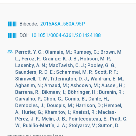
Bibcode
2015A&A...580A..95P
DOI
10.1051/0004-6361/201424188
Perrott, Y. C.; Olamaie, M.; Rumsey, C.; Brown, M.
L.; Feroz, F.; Grainge, K. J. B.; Hobson, M. P.;
Lasenby, A. N.; MacTavish, C. J.; Pooley, G. G.;
Saunders, R. D. E.; Schammel, M. P.; Scott, P. F.;
Shimwell, T. W.; Titterington, D. J.; Waldram, E. M.;
Aghanim, N.; Arnaud, M.; Ashdown, M.; Aussel, H.;
Barrena, R.; Bikmaev, I.; Böhringer, H.; Burenin, R.;
Carvalho, P.; Chon, G.; Comis, B.; Dahle, H.;
Democles, J.; Douspis, M.; Harrison, D.; Hempel,
A.; Hurier, G.; Khamitov, I.; Kneissl, R.; Macías-
Pérez, J. F.; Melin, J.-B.; Pointecouteau, E.; Pratt, G.
W.; Rubiño-Martín, J. A.; Stolyarov, V.; Sutton, D.