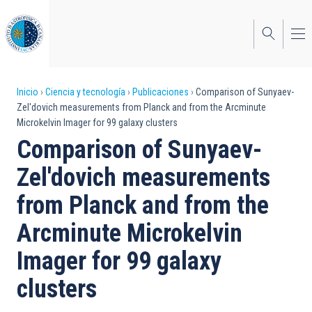
Pasar
al
contenido
principal
Sobrescribir
Inicio
Ciencia y tecnología
Publicaciones
Comparison of Sunyaev-
Zel'dovich measurements from Planck and from the Arcminute
enlaces
Microkelvin Imager for 99 galaxy clusters
de
Comparison of Sunyaev-
ayuda
Zel'dovich measurements
a
from Planck and from the
la
Arcminute Microkelvin
navegación
Imager for 99 galaxy
clusters