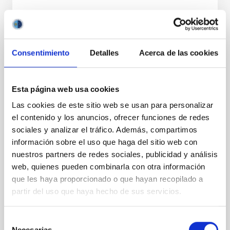
CON ÁRBITRO
Precise mass and radius determination for
two new and one known Neptune-sized
Consentimiento
Detalles
Acerca de las cookies
planets around G dwarf hosts
As part of the KESPRINT collaboration, we present
Esta página web usa cookies
the discovery and characterization of three
exoplanets in the sub-Neptune to super-Neptune
Las cookies de este sitio web se usan para personalizar
regime, spanning key regions of the exo-Neptunian
el contenido y los anuncios, ofrecer funciones de redes
landscape. TOI-1472 c and TOI-1648 b are newly
sociales y analizar el tráfico. Además, compartimos
discovered sub-Neptunes, while TOI-1472 b is a
información sobre el uso que haga del sitio web con
previously known super-Neptune for which we
provide an improved
nuestros partners de redes sociales, publicidad y análisis
web, quienes pueden combinarla con otra información
Carleo, Ilaria et al.
que les haya proporcionado o que hayan recopilado a
Fecha de publicación:
7
2026
partir del uso que haya hecho de sus servicios.
Selección
BIBCODE
2026MNRAS.549F1958C
Necesarias