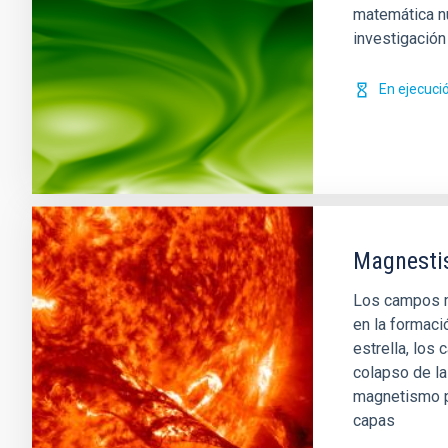
matemática n
investigació
En ejecuci
Magnestis
Los campos m
en la formaci
estrella, los
colapso de la 
magnetismo pu
capas