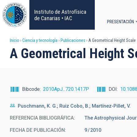
Pasar
al
Instituto de Astrofísica
contenido
de Canarias • IAC
PRESENTACIÓN
principal
Navega
Sobrescribir
Inicio
Ciencia y tecnología
Publicaciones
A Geometrical Height Scale
principa
A Geometrical Height S
enlaces
de
ayuda
Bibcode
2010ApJ...720.1417P
DOI
10.108
a
Puschmann, K. G.; Ruiz Cobo, B.; Martínez-Pillet, V.
la
REFERENCIA BIBLIOGRÁFICA
The Astrophysical Jour
navegación
FECHA DE PUBLICACIÓN:
9
2010