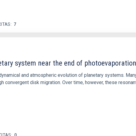
CITAS
7
etary system near the end of photoevaporatio
ly dynamical and atmospheric evolution of planetary systems. Ma
 convergent disk migration. Over time, however, these resonant 
CITAS
0