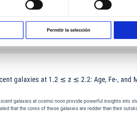
Permitir la selección
ITAS
0
scent galaxies at 1.2 ≲ z ≲ 2.2: Age, Fe-, an
iescent galaxies at cosmic noon provide powerful insights into 
ed that the cores of these galaxies are redder than their outsk