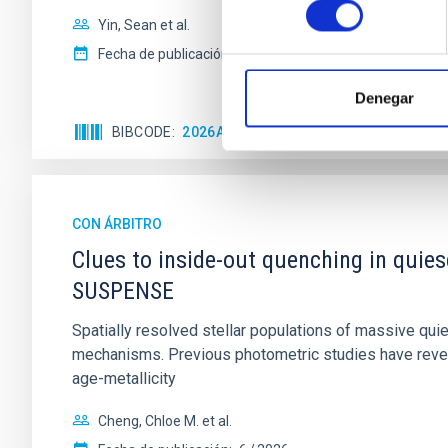
Yin, Sean et al.
Fecha de publicación:
5
2026
Denegar
BIBCODE
2026APJ..1003...83Y
NÚMERO DE C
CON ÁRBITRO
Clues to inside-out quenching in quie
SUSPENSE
Spatially resolved stellar populations of massive qu
mechanisms. Previous photometric studies have reveal
age-metallicity
Cheng, Chloe M. et al.