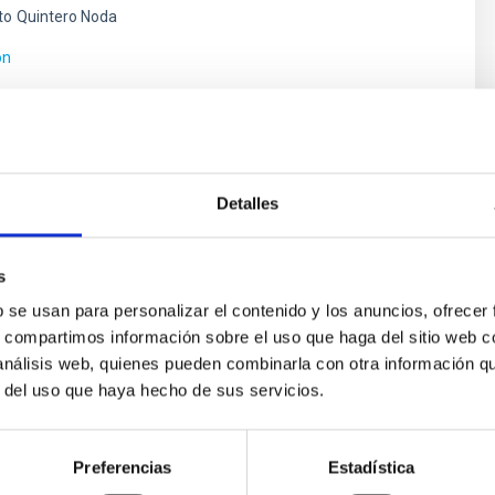
to
Quintero Noda
ón
Detalles
s
b se usan para personalizar el contenido y los anuncios, ofrecer
s, compartimos información sobre el uso que haga del sitio web 
 análisis web, quienes pueden combinarla con otra información q
ores in the Transition between Cloud and Cor
r del uso que haya hecho de sus servicios.
 we expect to see alignments between the magnetic field orienta
ver, that the orientation of cores and their angular momentum vec
Preferencias
Estadística