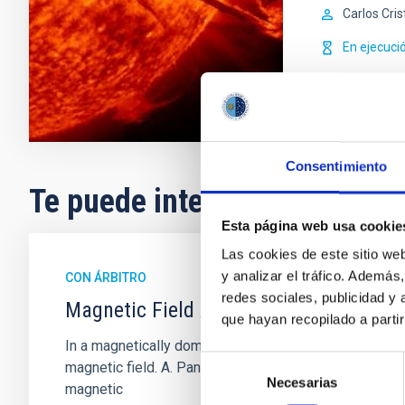
Carlos Cris
En ejecuci
Consentimiento
Te puede interesar
Esta página web usa cookie
Las cookies de este sitio we
y analizar el tráfico. Ademá
CON ÁRBITRO
redes sociales, publicidad y
Magnetic Field Alignment with Dense C
que hayan recopilado a parti
In a magnetically dominated model of star formation,
Selección
magnetic field. A. Pandhi et al. showed instead, howe
Necesarias
de
magnetic
consentimiento