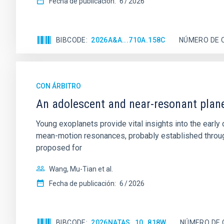
Fecha de publicación:
6
2026
BIBCODE
2026A&A...710A.158C
NÚMERO DE 
CON ÁRBITRO
An adolescent and near-resonant plan
Young exoplanets provide vital insights into the ear
mean-motion resonances, probably established through
proposed for
Wang, Mu-Tian et al.
Fecha de publicación:
6
2026
BIBCODE
2026NATAS..10..818W
NÚMERO DE 