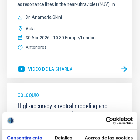
as resonance lines in the near-ultraviolet (NUV). In
Dr.
Anamaria Gkini
Aula
30 Abr 2026 - 10:30 Europe/London
Anteriores
VÍDEO DE LA CHARLA
COLOQUIO
High-accuracy spectral modeling and
chemical abundances for the oldest stars
Our work focuses on high-accuracy spectral
modeling in NLTE, and the determination of chemical
Consentimiento
Detalles
Acerca de las cookies
abundances for the oldest known stars, providing