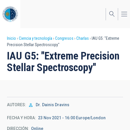
Pasar
al
contenido
principal
Sobrescribir
Inicio
Ciencia y tecnología
Congresos
Charlas
IAU G5: "Extreme
Precision Stellar Spectroscopy"
enlaces
IAU G5: "Extreme Precision
de
Stellar Spectroscopy"
ayuda
a
la
navegación
AUTORES
Dr.
Dainis Dravins
FECHA Y HORA
23 Nov 2021 - 16:00 Europe/London
DIRECCIÓN
Online