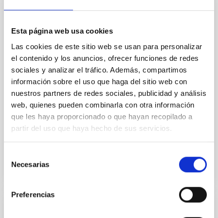
crucial insights into the early universe and
nucleosynthesis processes. Utilizing state-of-the-art
spectroscopic techniques, we have analyzed high-
Esta página web usa cookies
resolution observations of the hyper metal-poor star
Las cookies de este sitio web se usan para personalizar
J0815
el contenido y los anuncios, ofrecer funciones de redes
Dr.
Junbo Zhang
sociales y analizar el tráfico. Además, compartimos
información sobre el uso que haga del sitio web con
National Astronomical Observatories of China
nuestros partners de redes sociales, publicidad y análisis
web, quienes pueden combinarla con otra información
Aula
que les haya proporcionado o que hayan recopilado a
11 Dic 2025 - 09:30 Europe/London
partir del uso que haya hecho de sus servicios.
Anteriores
Selección
Necesarias
de
VÍDEO DE LA CHARLA
consentimiento
Preferencias
COLOQUIO