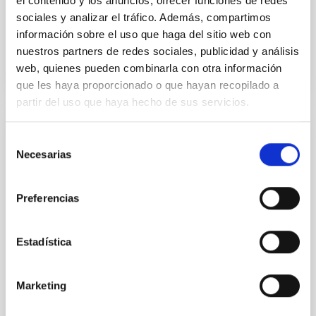
el contenido y los anuncios, ofrecer funciones de redes
11 Dic 2025 - 09:30 Europe/London
sociales y analizar el tráfico. Además, compartimos
Anteriores
información sobre el uso que haga del sitio web con
nuestros partners de redes sociales, publicidad y análisis
web, quienes pueden combinarla con otra información
VÍDEO DE LA CHARLA
que les haya proporcionado o que hayan recopilado a
partir del uso que haya hecho de sus servicios.
COLOQUIO
Selección
Necesarias
de
Modelling the expanding stellar
consentimiento
atmospheres of massive stars across the
HRD
Preferencias
Massive stars play a vital role in shaping the cosmic
matter cycle and driving galaxy evolution, chemically
Estadística
enriching their host galaxy through their powerful
stellar winds. Understanding the physical processes
behind these mass-loss events is key to producing
Marketing
accurate model predictions. Despite its importance,
stellar atmosphere modelling poses