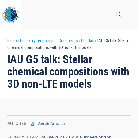
Pasar
al
contenido
principal
Sobrescribir
Inicio
Ciencia y tecnología
Congresos
Charlas
IAU G5 talk: Stellar
chemical compositions with 3D non-LTE models
enlaces
IAU G5 talk: Stellar
de
chemical compositions with
ayuda
3D non-LTE models
a
la
navegación
AUTORES
Anish Amarsi
FECHA Y HORA
24 Ene 2023 - 16:00 Europe/London