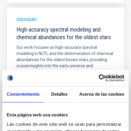
COLOQUIO
High-accuracy spectral modeling and
chemical abundances for the oldest stars
Our work focuses on high-accuracy spectral
modeling in NLTE, and the determination of chemical
abundances for the oldest known stars, providing
crucial insights into the early universe and
nucleosynthesis processes. Utilizing state-of-the-art
spectroscopic techniques, we have analyzed high-
resolution observations of the hyper metal-poor star
J0815
Consentimiento
Detalles
Acerca de las cookies
Dr.
Junbo Zhang
National Astronomical Observatories of China
Esta página web usa cookies
Las cookies de este sitio web se usan para personalizar
Aula