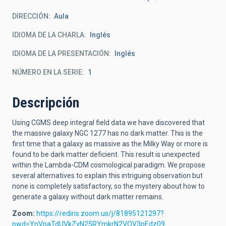
DIRECCIÓN
Aula
IDIOMA DE LA CHARLA
Inglés
IDIOMA DE LA PRESENTACIÓN
Inglés
NÚMERO EN LA SERIE
1
Descripción
Using CGMS deep integral field data we have discovered that
the massive galaxy NGC 1277 has no dark matter. This is the
first time that a galaxy as massive as the Milky Way or more is
found to be dark matter deficient. This result is unexpected
within the Lambda-CDM cosmological paradigm. We propose
several alternatives to explain this intriguing observation but
none is completely satisfactory, so the mystery about how to
generate a galaxy without dark matter remains.
Zoom:
https://rediris.zoom.us/j/81895121297?
pwd=YnVpaTdUVkZvN25RYmkrN2VOV3pEdz09