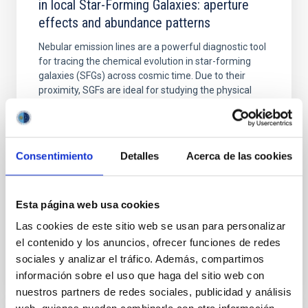
in local Star-Forming Galaxies: aperture
effects and abundance patterns
Nebular emission lines are a powerful diagnostic tool
for tracing the chemical evolution in star-forming
galaxies (SFGs) across cosmic time. Due to their
proximity, SGFs are ideal for studying the physical
properties, stellar population, and nebular gas in
much more detail. The COS Legacy Spectroscopy
SurveY (CLASSY) is a treasury survey that
Consentimiento
Detalles
Acerca de las cookies
Dr.
Karla Z. Arellano-Cordova
Pleyades
Esta página web usa cookies
5 Sep 2023 - 10:30 Europe/London
Las cookies de este sitio web se usan para personalizar
Anteriores
el contenido y los anuncios, ofrecer funciones de redes
sociales y analizar el tráfico. Además, compartimos
información sobre el uso que haga del sitio web con
VÍDEO DE LA CHARLA
nuestros partners de redes sociales, publicidad y análisis