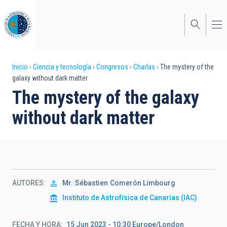
Pasar
al
contenido
principal
Sobrescribir
Inicio
Ciencia y tecnología
Congresos
Charlas
The mystery of the
galaxy without dark matter
enlaces
The mystery of the galaxy
de
without dark matter
ayuda
a
la
navegación
AUTORES
Mr.
Sébastien
Comerón Limbourg
Instituto de Astrofísica de Canarias (IAC)
FECHA Y HORA
15 Jun 2023 - 10:30 Europe/London