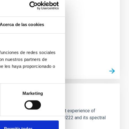
Acerca de las cookies
 funciones de redes sociales
con nuestros partners de
ue les haya proporcionado o
Marketing
ievements of this successful pilot experience of
following talks: Oris Neto - HD370222 and its spectral
Permitir todas