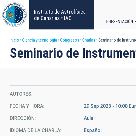
Pasar
al
Instituto de Astrofísica
contenido
de Canarias • IAC
PRESENTACIÓN
principal
Navega
Sobrescribir
Inicio
Ciencia y tecnología
Congresos
Charlas
Seminario de Instrume
principa
Seminario de Instrument
enlaces
de
ayuda
AUTORES
a
FECHA Y HORA
29 Sep 2023 - 10:00 E
la
DIRECCIÓN
Aula
navegación
IDIOMA DE LA CHARLA
Español