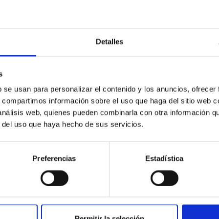
Detalles
s
b se usan para personalizar el contenido y los anuncios, ofrecer
s, compartimos información sobre el uso que haga del sitio web 
 análisis web, quienes pueden combinarla con otra información q
r del uso que haya hecho de sus servicios.
Preferencias
Estadística
e Observatory
student camp at the OT is coming to an end. We celebrate the ach
ial event where the students will present their results with the 
Permitir la selección