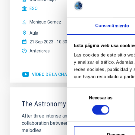
ESO
Monique
Gomez
Consentimiento
Aula
21 Sep 2023 - 10:30 Europe/London
Esta página web usa cookie
Anteriores
Las cookies de este sitio we
y analizar el tráfico. Ademá
redes sociales, publicidad y
VÍDEO DE LA CHARLA
que hayan recopilado a parti
Selección
Necesarias
de
The Astronomy campus of MIT at Teid
consentimiento
After three intense and fruitful weeks, the first MIT 
collaboration between the two institutions with a spec
melodies
Denegar