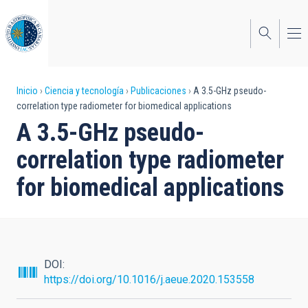
Pasar
al
contenido
principal
Sobrescribir
Inicio
Ciencia y tecnología
Publicaciones
A 3.5-GHz pseudo-
correlation type radiometer for biomedical applications
enlaces
A 3.5-GHz pseudo-
de
correlation type radiometer
ayuda
for biomedical applications
a
la
navegación
DOI
https://doi.org/10.1016/j.aeue.2020.153558