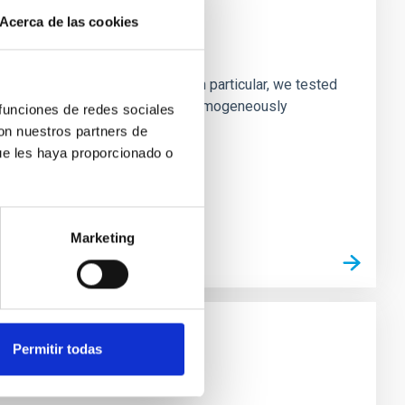
Acerca de las cookies
laxies
ofiles of simulated galaxies. In particular, we tested
rk matter profiles. Methods. We homogeneously
 funciones de redes sociales
con nuestros partners de
ue les haya proporcionado o
Marketing
Permitir todas