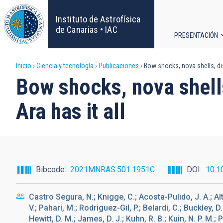
Pasar
al
Instituto de Astrofísica
contenido
de Canarias • IAC
PRESENTACIÓN
principal
Navega
Sobrescribir
Inicio
Ciencia y tecnología
Publicaciones
Bow shocks, nova shells, disc
principa
Bow shocks, nova shells
enlaces
Ara has it all
de
ayuda
a
Bibcode
2021MNRAS.501.1951C
DOI
10.1
la
Castro Segura, N.; Knigge, C.; Acosta-Pulido, J. A.; Al
navegación
V.; Pahari, M.; Rodriguez-Gil, P.; Belardi, C.; Buckley, D.
Hewitt, D. M.; James, D. J.; Kuhn, R. B.; Kuin, N. P. M.;