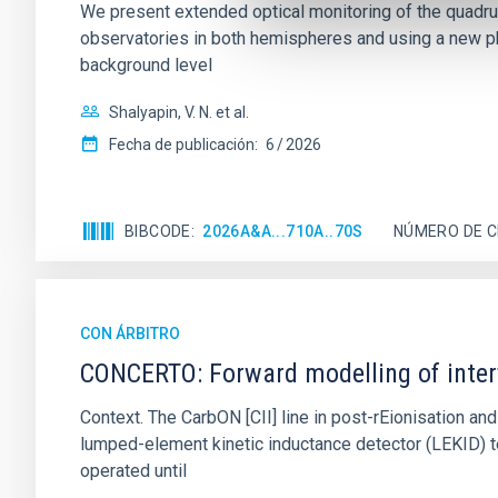
We present extended optical monitoring of the quadru
observatories in both hemispheres and using a new ph
background level
Shalyapin, V. N. et al.
Fecha de publicación:
6
2026
BIBCODE
2026A&A...710A..70S
NÚMERO DE C
CON ÁRBITRO
CONCERTO: Forward modelling of inter
Context. The CarbON [CII] line in post-rEionisation
lumped-element kinetic inductance detector (LEKID) t
operated until