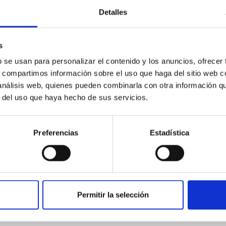
Detalles
 on the inner dark matter density slopes of ga
s
r formation histories (SFHs) and the inner dark matter density pr
star formation influence the formation of cored versus cuspy da
b se usan para personalizar el contenido y los anuncios, ofrecer
s, compartimos información sobre el uso que haga del sitio web 
 análisis web, quienes pueden combinarla con otra información q
r del uso que haya hecho de sus servicios.
Preferencias
Estadística
ITAS
1
Permitir la selección
itoring of the Einstein Cross