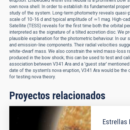
eruption. Embedded within this nebula is a prominent bow sh
own nova shell. In order to establish its fundamental prope
study of the system. Long-term photometry reveals quasi-per
scale of 10-16 d and typical amplitude of ≃1 mag. High-ca
Satellite (TESS) reveals for the first time both the orbital p
interpreted as the signature of a tilted accretion disc. We 
plausible explanation for the photometric behaviour. In our
and emission-line components. Their radial velocities sugges
white-dwarf mass. We also constrain the wind mass-loss rat
produced in the bow shock; this can be used to test and ca
association between V341 Ara and a 'guest star' mentioned i
date of the system's nova eruption, V341 Ara would be the o
for testing nova theory.
Proyectos relacionados
Estrellas 