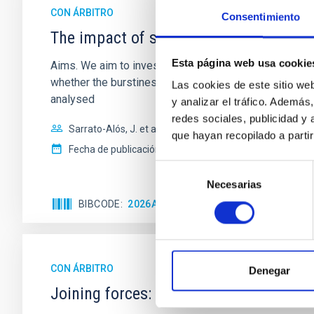
CON ÁRBITRO
Consentimiento
The impact of star formation histories
Esta página web usa cookie
Aims. We aim to investigate the connection between sta
whether the burstiness and temporal distribution of 
Las cookies de este sitio we
analysed
y analizar el tráfico. Ademá
redes sociales, publicidad y
Sarrato-Alós, J. et al.
que hayan recopilado a parti
Fecha de publicación:
6
2026
Selección
Necesarias
de
consentimiento
BIBCODE
2026A&A...710A..95S
NÚMERO DE C
CON ÁRBITRO
Denegar
Joining forces: 30 years of optical mon