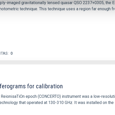
ply-imaged gravitationally lensed quasar QSO 2237+0305, the Ein
otometric technique. This technique uses a region far enough f
ITAS
0
ferograms for calibration
 and ReionisaTiOn epoch (CONCERTO) instrument was a low-resolu
echnology that operated at 130-310 GHz. It was installed on the