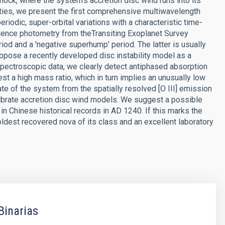
ock, where the system's accretion disc wind runs into its
rties, we present the first comprehensive multiwavelength
iodic, super-orbital variations with a characteristic time-
dence photometry from theTransiting Exoplanet Survey
eriod and a 'negative superhump' period. The latter is usually
propose a recently developed disc instability model as a
 spectroscopic data, we clearly detect antiphased absorption
t a high mass ratio, which in turn implies an unusually low
e of the system from the spatially resolved [O III] emission
librate accretion disc wind models. We suggest a possible
n Chinese historical records in AD 1240. If this marks the
ldest recovered nova of its class and an excellent laboratory
Binarias