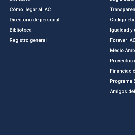
Cómo llegar al IAC
Transparen
Directorio de personal
Código étic
Biblioteca
Igualdad y 
Registro general
Forever IA
Medio Ambi
Proyectos i
Financiaci
Programa 
Amigos del
PostFooter > Newsletter link