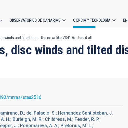
OBSERVATORIOS DE CANARIAS
CIENCIA Y TECNOLOGÍA
EN
ción
 winds and tilted discs: the nova-like V341 Ara has it all
l
, disc winds and tilted di
093/mnras/staa2516
tamirano, D.; del Palacio, S.; Hernandez Santisteban, J.
 A. H.; Burleigh, M. R.; Childress, M.; Fender, R. P.;
 Pepper, J.; Ponomareva, A. A.; Pretorius, M. L.;