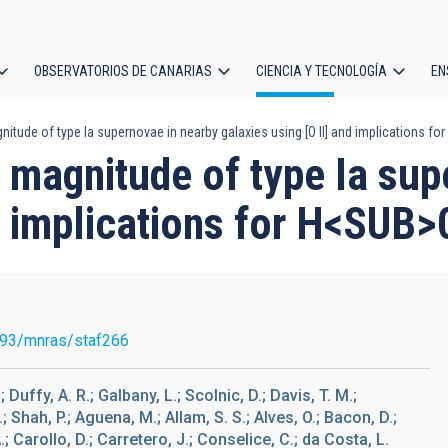
OBSERVATORIOS DE CANARIAS
CIENCIA Y TECNOLOGÍA
EN
ción
itude of type Ia supernovae in nearby galaxies using [O II] and implications for
l
e magnitude of type Ia su
nd implications for H<SUB
093/mnras/staf266
; Duffy, A. R.; Galbany, L.; Scolnic, D.; Davis, T. M.;
.; Shah, P.; Aguena, M.; Allam, S. S.; Alves, O.; Bacon, D.;
; Carollo, D.; Carretero, J.; Conselice, C.; da Costa, L.