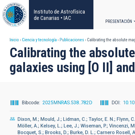
Pasar
al
Instituto de Astrofísica
contenido
de Canarias • IAC
PRESENTACIÓN
principal
Navega
Sobrescribir
Inicio
Ciencia y tecnología
Publicaciones
Calibrating the absolute magn
principa
Calibrating the absolut
enlaces
galaxies using [O II] a
de
ayuda
a
Bibcode
2025MNRAS.538..782D
DOI
10.1
la
Dixon, M.; Mould, J.; Lidman, C.; Taylor, E. N.; Flynn, C.
navegación
Möller, A.; Kelsey, L.; Lee, J.; Wiseman, P.; Vincenzi, M
Bocquet, S.; Brooks, D.; Burke, D. L.; Carnero Rosell, A.