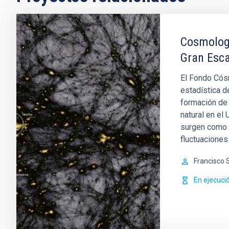
Cosmologí
Gran Esca
El Fondo Cós
estadística d
formación de 
natural en el 
surgen como r
fluctuacione
Francisco 
En ejecuci