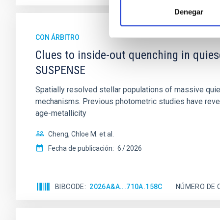
Denegar
CON ÁRBITRO
Clues to inside-out quenching in quie
SUSPENSE
Spatially resolved stellar populations of massive qu
mechanisms. Previous photometric studies have reveal
age-metallicity
Cheng, Chloe M. et al.
Fecha de publicación:
6
2026
BIBCODE
2026A&A...710A.158C
NÚMERO DE 