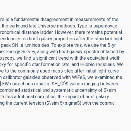
here is a fundamental disagreement in measurements of the
n the early and late Universe methods. Type Ia supernovae
tronomical distance ladder. However, there remains potential
endencies on host galaxy properties after the standard light
 peak SN Ia luminosities. To explore this, we use the 5-yr
ark Energy Survey, along with host galaxy spectra obtained by
scopy, we find a significant trend with the equivalent width
oxy for specific star formation rate, and Hubble residuals. We
tive to the commonly used mass step after initial light-curve
a in calibrator galaxies observed with WiFeS, we examined the
] EW corrections result in $H_{0}$ values ranging between
 combined statistical and systematic uncertainty of $\sim
h this additional correction, the impact of host galaxy
ing the current tension ($\sim 5\sigma$) with the cosmic