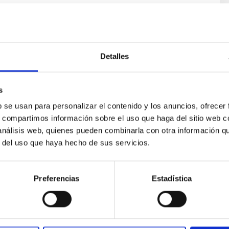
Detalles
s
ores in the Transition between Cloud and Cor
b se usan para personalizar el contenido y los anuncios, ofrecer
s, compartimos información sobre el uso que haga del sitio web 
 we expect to see alignments between the magnetic field orienta
 análisis web, quienes pueden combinarla con otra información q
ver, that the orientation of cores and their angular momentum vec
r del uso que haya hecho de sus servicios.
Preferencias
Estadística
ITAS
0