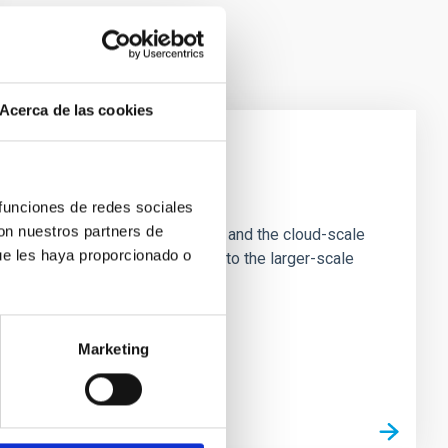
Acerca de las cookies
e Scales
 funciones de redes sociales
con nuestros partners de
tion of star-forming dense cores and the cloud-scale
ue les haya proporcionado o
tors appear random with respect to the larger-scale
Marketing