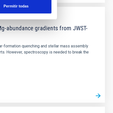
Permitir todas
d Mg-abundance gradients from JWST-
star-formation quenching and stellar mass assembly
irts. However, spectroscopy is needed to break the