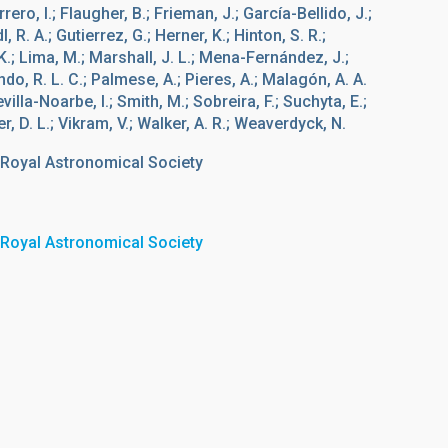
Ferrero, I.; Flaugher, B.; Frieman, J.; García-Bellido, J.;
, R. A.; Gutierrez, G.; Herner, K.; Hinton, S. R.;
K.; Lima, M.; Marshall, J. L.; Mena-Fernández, J.;
ndo, R. L. C.; Palmese, A.; Pieres, A.; Malagón, A. A.
lla-Noarbe, I.; Smith, M.; Sobreira, F.; Suchyta, E.;
er, D. L.; Vikram, V.; Walker, A. R.; Weaverdyck, N.
 Royal Astronomical Society
 Royal Astronomical Society