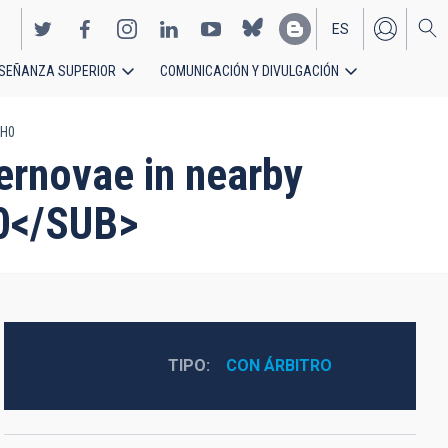
ES
SEÑANZA SUPERIOR
COMUNICACIÓN Y DIVULGACIÓN
EN
 H0
pernovae in nearby
>0</SUB>
TIPO
CON ÁRBITRO