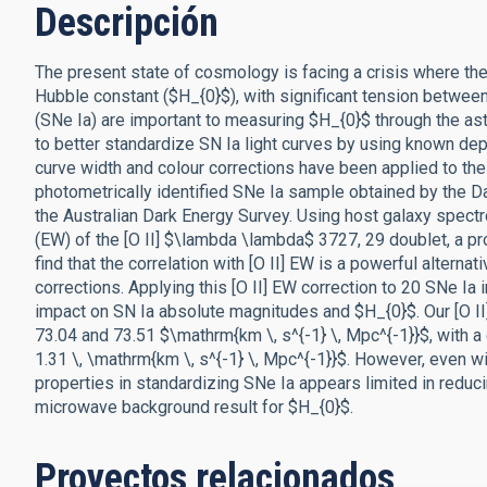
Descripción
The present state of cosmology is facing a crisis where t
Hubble constant ($H_{0}$), with significant tension betwee
(SNe Ia) are important to measuring $H_{0}$ through the as
to better standardize SN Ia light curves by using known dep
curve width and colour corrections have been applied to the
photometrically identified SNe Ia sample obtained by the D
the Australian Dark Energy Survey. Using host galaxy spectro
(EW) of the [O II] $\lambda \lambda$ 3727, 29 doublet, a pr
find that the correlation with [O II] EW is a powerful alterna
corrections. Applying this [O II] EW correction to 20 SNe I
impact on SN Ia absolute magnitudes and $H_{0}$. Our [O II
73.04 and 73.51 $\mathrm{km \, s^{-1} \, Mpc^{-1}}$, with a
1.31 \, \mathrm{km \, s^{-1} \, Mpc^{-1}}$. However, even wit
properties in standardizing SNe Ia appears limited in reduc
microwave background result for $H_{0}$.
Proyectos relacionados