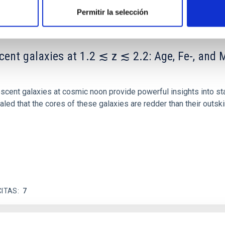
Permitir la selección
scent galaxies at 1.2 ≲ z ≲ 2.2: Age, Fe-, an
iescent galaxies at cosmic noon provide powerful insights into 
ed that the cores of these galaxies are redder than their outsk
CITAS
7