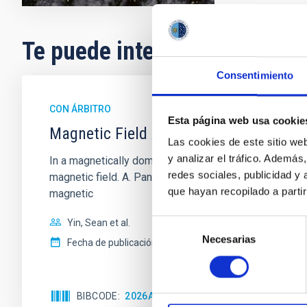
Te puede interesar
Consentimiento
CON ÁRBITRO
Esta página web usa cookie
Magnetic Field Alignment with Dense C
Las cookies de este sitio we
y analizar el tráfico. Ademá
In a magnetically dominated model of star formation,
redes sociales, publicidad y
magnetic field. A. Pandhi et al. showed instead, howe
que hayan recopilado a parti
magnetic
Yin, Sean et al.
Selección
Necesarias
de
Fecha de publicación:
5
2026
consentimiento
BIBCODE
2026APJ..1003...83Y
NÚMERO DE C