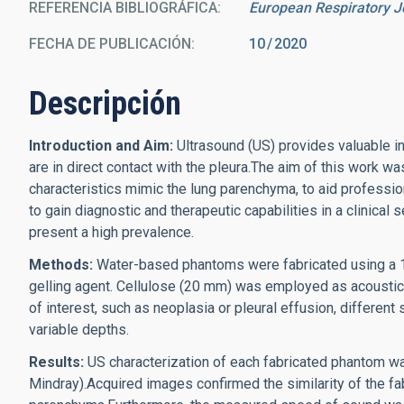
REFERENCIA BIBLIOGRÁFICA
European Respiratory J
FECHA DE PUBLICACIÓN:
10
2020
Descripción
Introduction and Aim:
Ultrasound (US) provides valuable in
are in direct contact with the pleura.The aim of this wor
characteristics mimic the lung parenchyma, to aid professi
to gain diagnostic and therapeutic capabilities in a clinical
present a high prevalence.
Methods:
Water-based phantoms were fabricated using a 1
gelling agent. Cellulose (20 mm) was employed as acoustic 
of interest, such as neoplasia or pleural effusion, different s
variable depths.
Results:
US characterization of each fabricated phantom w
Mindray).Acquired images confirmed the similarity of the f