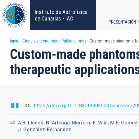
Pasar
al
Instituto de Astrofísica
contenido
de Canarias • IAC
PRESENTACIÓN
principal
Navega
Sobrescribir
Inicio
Ciencia y tecnología
Publicaciones
Custom-made phantoms for th
principa
Custom-made phantoms f
enlaces
therapeutic applications
de
ayuda
a
DOI
https://doi.org/10.1183/13993003.congress-2
la
A.B. Llanos; N. Arteaga-Marrero; E. Villa; M.E. Gómez;
navegación
J. González-Fernández