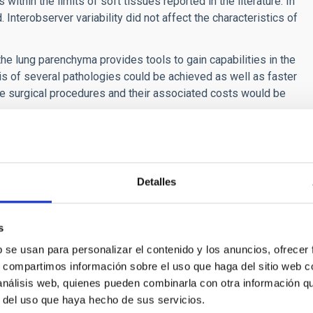
hin the limits of soft tissues reported in the literature. In
 Interobserver variability did not affect the characteristics of
he lung parenchyma provides tools to gain capabilities in the
is of several pathologies could be achieved as well as faster
ve surgical procedures and their associated costs would be
Detalles
ecnología Médica
s
b se usan para personalizar el contenido y los anuncios, ofrecer
e sistemas electro-ópticos que implementan tecnología
s, compartimos información sobre el uso que haga del sitio web 
ofísica.
 análisis web, quienes pueden combinarla con otra información q
r del uso que haya hecho de sus servicios.
Alzola