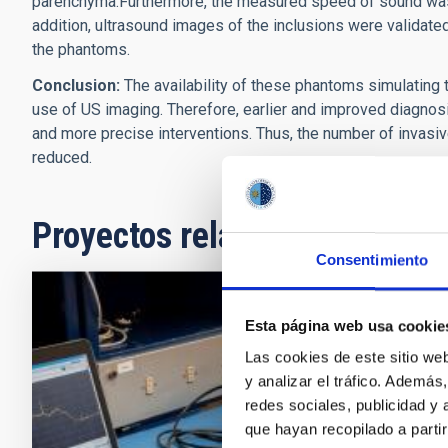
parenchyma.Furthermore, the measured speed of sound was wit
addition, ultrasound images of the inclusions were validated.
the phantoms.
Conclusion:
The availability of these phantoms simulating t
use of US imaging. Therefore, earlier and improved diagnos
and more precise interventions. Thus, the number of invasi
reduced.
Proyectos relacionados
Consentimiento
IACTEC T
Esta página web usa cookie
Las cookies de este sitio we
Desarrollo d
y analizar el tráfico. Ademá
usada en Astr
redes sociales, publicidad y
que hayan recopilado a parti
Juan Ruiz 