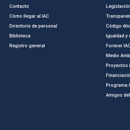
Contacto
Legislació
Cómo llegar al IAC
Transparen
Directorio de personal
Código étic
Biblioteca
Igualdad y 
Registro general
Forever IA
Medio Ambi
Proyectos i
Financiaci
Programa 
Amigos del
PostFooter > Newsletter link