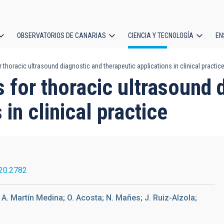
OBSERVATORIOS DE CANARIAS
CIENCIA Y TECNOLOGÍA
EN
ción
oracic ultrasound diagnostic and therapeutic applications in clinical practic
l
or thoracic ultrasound d
 in clinical practice
020.2782
 A. Martín Medina; O. Acosta; N. Mañes; J. Ruiz-Alzola;