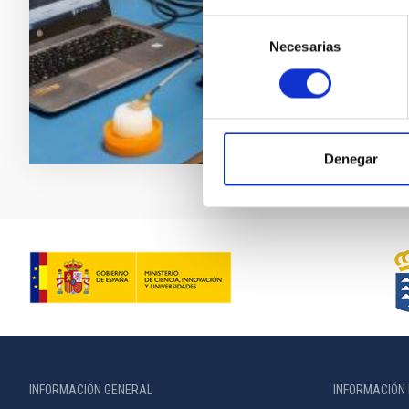
Universida
Selección
Necesarias
de
En ejecuci
consentimiento
ACCESO A
BUSCAMO
Denegar
INFORMACIÓN GENERAL
INFORMACIÓN 