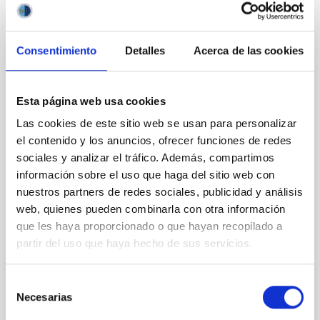
CON ÁRBITRO
Magnetic Field Alignment with Dense
Consentimiento
Detalles
Acerca de las cookies
Cores in the Transition between Cloud and
Core Scales
Esta página web usa cookies
In a magnetically dominated model of star formation,
Las cookies de este sitio web se usan para personalizar
we expect to see alignments between the magnetic
el contenido y los anuncios, ofrecer funciones de redes
field orientation of star-forming dense cores and the
cloud-scale magnetic field. A. Pandhi et al. showed
sociales y analizar el tráfico. Además, compartimos
instead, however, that the orientation of cores and
información sobre el uso que haga del sitio web con
their angular momentum vectors appear random
nuestros partners de redes sociales, publicidad y análisis
with respect to the larger-scale magnetic
web, quienes pueden combinarla con otra información
que les haya proporcionado o que hayan recopilado a
Yin, Sean et al.
partir del uso que haya hecho de sus servicios.
Fecha de publicación:
5
2026
Selección
Necesarias
BIBCODE
2026APJ..1003...83Y
de
consentimiento