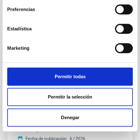
NÚMERO DE CITAS
0
Preferencias
Estadística
CON ÁRBITRO
Clues to inside-out quenching in quiescent
Marketing
galaxies at 1.2 ≲ z ≲ 2.2: Age, Fe-, and
Mg-abundance gradients from JWST-
SUSPENSE
Permitir todas
Spatially resolved stellar populations of massive
quiescent galaxies at cosmic noon provide powerful
insights into star-formation quenching and stellar
Permitir la selección
mass assembly mechanisms. Previous photometric
studies have revealed that the cores of these
galaxies are redder than their outskirts. However,
spectroscopy is needed to break the age-metallicity
Denegar
Cheng, Chloe M. et al.
Fecha de publicación:
6
2026