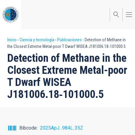
Pasar
al
contenido
principal
Sobrescribir
Inicio
Ciencia y tecnología
Publicaciones
Detection of Methane in
the Closest Extreme Metal-poor T Dwarf WISEA J181006.18‑101000.5
enlaces
Detection of Methane in the
de
Closest Extreme Metal-poor
ayuda
T Dwarf WISEA
a
J181006.18‑101000.5
la
navegación
Bibcode
2025ApJ...984L..35Z