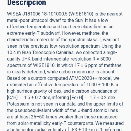
Descripción
WISEA J181006.18‑101000.5 (WISE1810) is the nearest
metal-poor ultracool dwarf to the Sun. It has a low
effective temperature and has been classified as an
extreme early-T subdwarf. However, methane, the
characteristic molecule of the spectral class T, was not
seen in the previous low-resolution spectrum. Using the
10.4 m Gran Telescopio Canarias, we collected a high-
quality JHK-band intermediate-resolution R ≈ 5000
spectrum of WISE1810, in which 17 ± 6 ppm of methane
is clearly detected, while carbon monoxide is absent.
Based on a custom computed ATMO2020++ model, we
estimated an effective temperature of 1000 ± 100 K, a
high surface gravity of dex, and a carbon abundance of
[C/H] = ‑1.5 ± 0.2 dex, inferring [Fe/H] = ‑1.7 ± 0.2 dex.
Potassium is not seen in our data, and the upper limits of
the pseudoequivalent width of the J-band atomic lines
are at least 25–60 times weaker than those measured
from solar-metallicity early-T counterparts. We measured
a heliocentric radial velocity of ‑83 ± 13 km s‑1, inferring