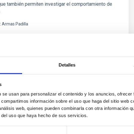
que también permiten investigar el comportamiento de
a
t
Armas Padilla
ón
Detalles
s
b se usan para personalizar el contenido y los anuncios, ofrecer
s, compartimos información sobre el uso que haga del sitio web 
 análisis web, quienes pueden combinarla con otra información q
r del uso que haya hecho de sus servicios.
ores in the Transition between Cloud and Cor
 we expect to see alignments between the magnetic field orienta