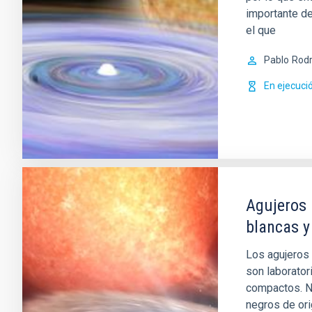
importante de
el que
Pablo
Rodr
En ejecuci
Agujeros 
blancas y
Los agujeros 
son laborator
compactos. No
negros de ori