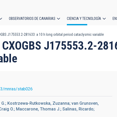
OBSERVATORIOS DE CANARIAS
CIENCIA Y TECNOLOGÍA
EN
ción
BS J175553.2-281633: a 10 h long orbital period cataclysmic variable
l
 CXOGBS J175553.2-28163
able
93/mnras/stab026
er G.; Kostrzewa-Rutkowska, Zuzanna; van Grunsven,
, Craig O.; Maccarone, Thomas J.; Salinas, Ricardo;