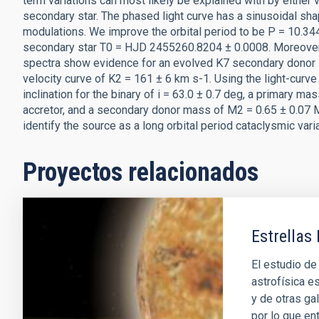
term variations can most likely be explained with by either v
secondary star. The phased light curve has a sinusoidal sha
modulations. We improve the orbital period to be P = 10.3448
secondary star T0 = HJD 2455260.8204 ± 0.0008. Moreover,
spectra show evidence for an evolved K7 secondary donor st
velocity curve of K2 = 161 ± 6 km s-1. Using the light-curv
inclination for the binary of i = 63.0 ± 0.7 deg, a primary 
accretor, and a secondary donor mass of M2 = 0.65 ± 0.07 M☉
identify the source as a long orbital period cataclysmic varia
Proyectos relacionados
Estrellas 
El estudio de 
astrofísica es
y de otras ga
por lo que en