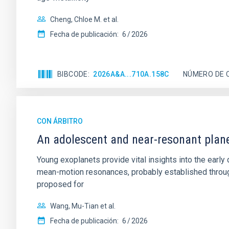
Cheng, Chloe M. et al.
Fecha de publicación:
6
2026
BIBCODE
2026A&A...710A.158C
NÚMERO DE 
CON ÁRBITRO
An adolescent and near-resonant plan
Young exoplanets provide vital insights into the ear
mean-motion resonances, probably established through
proposed for
Wang, Mu-Tian et al.
Fecha de publicación:
6
2026