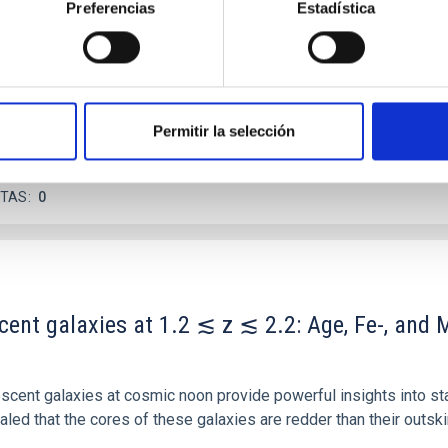
Preferencias
Estadística
ver, that the orientation of cores and their angular momentum vec
Permitir la selección
ITAS
0
scent galaxies at 1.2 ≲ z ≲ 2.2: Age, Fe-, an
iescent galaxies at cosmic noon provide powerful insights into 
ed that the cores of these galaxies are redder than their outsk