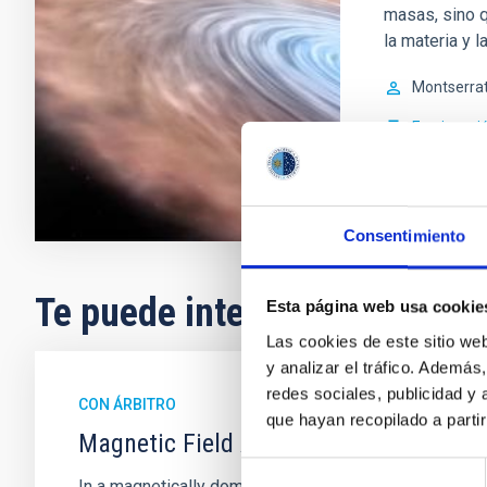
masas, sino 
la materia y l
Montserra
En ejecuci
Consentimiento
Te puede interesar
Esta página web usa cookie
Las cookies de este sitio we
y analizar el tráfico. Ademá
redes sociales, publicidad y
CON ÁRBITRO
que hayan recopilado a parti
Magnetic Field Alignment with Dense C
Selección
In a magnetically dominated model of star formation,