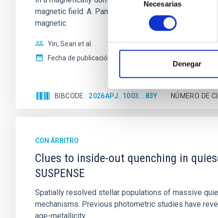
Necesarias
de
magnetic field. A. Pandhi et al. showed instead, howe
consentimiento
magnetic
Yin, Sean et al.
Fecha de publicación:
5
2026
Denegar
BIBCODE
2026APJ..1003...83Y
NÚMERO DE C
CON ÁRBITRO
Clues to inside-out quenching in quie
SUSPENSE
Spatially resolved stellar populations of massive qu
mechanisms. Previous photometric studies have reveal
age-metallicity