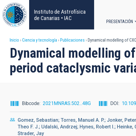
Pasar
al
Instituto de Astrofísica
contenido
de Canarias • IAC
PRESENTACIÓN
principal
Navega
Sobrescribir
Inicio
Ciencia y tecnología
Publicaciones
Dynamical modelling of CXOG
principa
Dynamical modelling of
enlaces
period cataclysmic vari
de
ayuda
a
Bibcode
2021MNRAS.502...48G
DOI
10.10
la
Gomez, Sebastian; Torres, Manuel A. P.; Jonker, Pet
navegación
Theo F. J.; Udalski, Andrzej; Hynes, Robert I.; Heinke
Strader, Jay