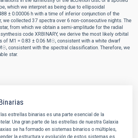
ariations in the luminosity of the accretion disc or a spotted
pe, which we interpret as being due to ellipsoidal
8 ± 0.00006 h with a time of inferior conjunction of the
 we collected 37 spectra over 6 non-consecutive nights. The
ar, from which we obtain a semi-amplitude for the radial
e synthesis code XRBINARY, we derive the most likely orbital
mass of M1 = 0.83 ± 0.06 M☉, consistent with a white dwarf
, consistent with the spectral classification. Therefore, we
ble star.
Binarias
las estrellas binarias es una parte esencial de la
telar. Una gran parte de las estrellas de nuestra Galaxia
laxias se ha formado en sistemas binarios o múltiples,
tender la estructura y evolución de estos sistemas es