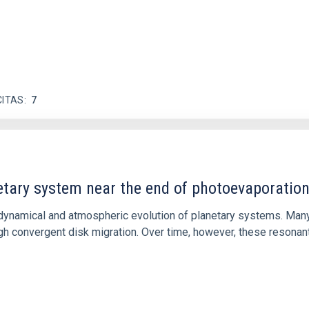
CITAS
7
etary system near the end of photoevaporatio
ly dynamical and atmospheric evolution of planetary systems. Ma
 convergent disk migration. Over time, however, these resonant 