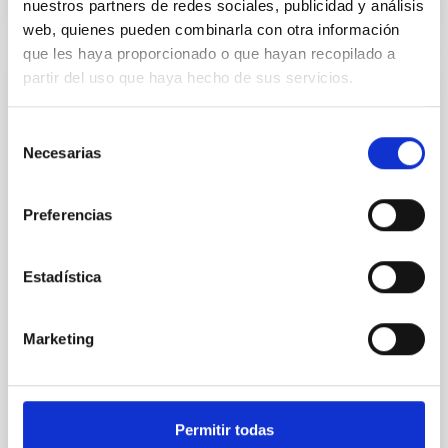
nuestros partners de redes sociales, publicidad y análisis
NÚMERO DE CITAS
0
web, quienes pueden combinarla con otra información
que les haya proporcionado o que hayan recopilado a
partir del uso que haya hecho de sus servicios.
SIN ÁRBITRO
The impact of Active Galactic Nuclei on
Selección
Habitable Worlds
Necesarias
de
consentimiento
While the influence of supermassive black hole
(SMBH) activity on habitability has garnered
Preferencias
attention, the specific effects of active galactic nuclei
(AGN) winds, particularly ultrafast outflows (UFOs),
on planetary atmospheres remain largely
Estadística
unexplored. This study aims to fill this gap by
investigating the relationship between SMBH mass
at the
Marketing
Waas, Jourdan et al.
Fecha de publicación:
6
2026
Permitir todas