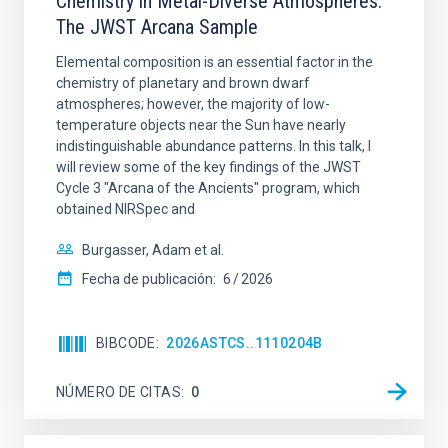
Chemistry in Metal-Diverse Atmospheres:
The JWST Arcana Sample
Elemental composition is an essential factor in the
chemistry of planetary and brown dwarf
atmospheres; however, the majority of low-
temperature objects near the Sun have nearly
indistinguishable abundance patterns. In this talk, I
will review some of the key findings of the JWST
Cycle 3 "Arcana of the Ancients" program, which
obtained NIRSpec and
Burgasser, Adam et al.
Fecha de publicación:
6
2026
BIBCODE
2026ASTCS..1110204B
NÚMERO DE CITAS
0