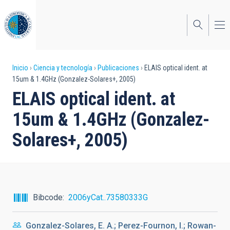
Pasar
al
contenido
principal
Sobrescribir
Inicio
Ciencia y tecnología
Publicaciones
ELAIS optical ident. at
15um & 1.4GHz (Gonzalez-Solares+, 2005)
enlaces
ELAIS optical ident. at
de
15um & 1.4GHz (Gonzalez-
ayuda
Solares+, 2005)
a
la
navegación
Bibcode
2006yCat..73580333G
Gonzalez-Solares, E. A.; Perez-Fournon, I.; Rowan-