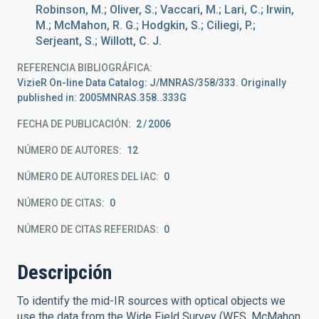
Robinson, M.; Oliver, S.; Vaccari, M.; Lari, C.; Irwin,
M.; McMahon, R. G.; Hodgkin, S.; Ciliegi, P.;
Serjeant, S.; Willott, C. J.
REFERENCIA BIBLIOGRÁFICA
VizieR On-line Data Catalog: J/MNRAS/358/333. Originally
published in: 2005MNRAS.358..333G
FECHA DE PUBLICACIÓN:
2
2006
NÚMERO DE AUTORES
12
NÚMERO DE AUTORES DEL IAC
0
NÚMERO DE CITAS
0
NÚMERO DE CITAS REFERIDAS
0
Descripción
To identify the mid-IR sources with optical objects we
use the data from the Wide Field Survey (WFS, McMahon