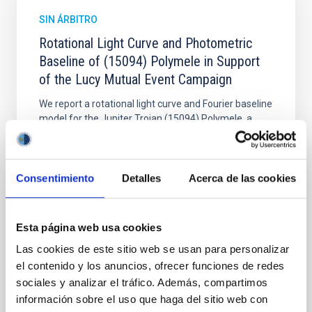
SIN ÁRBITRO
Rotational Light Curve and Photometric
Baseline of (15094) Polymele in Support
of the Lucy Mutual Event Campaign
We report a rotational light curve and Fourier baseline
model for the Jupiter Trojan (15094) Polymele, a
primary target of the NASA Lucy mission, obtained
on 2026 May 19─20 and May 21─22 UT with the
Two-meter Twin Telescope (TTT). Phase-Dispersion
Minimization over the combined two-night dataset
Consentimiento
Detalles
Acerca de las cookies
yields P rot = 5.762 ± 0.051 hr and a peak-to-peak
Alarcon, Miguel R. et al.
Esta página web usa cookies
Fecha de publicación:
5
2026
Las cookies de este sitio web se usan para personalizar
el contenido y los anuncios, ofrecer funciones de redes
sociales y analizar el tráfico. Además, compartimos
BIBCODE
2026RNAAS..10..143A
información sobre el uso que haga del sitio web con