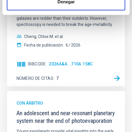
Denegar
mass assembly mechanisms. Previous photometric
studies have revealed that the cores of these
galaxies are redder than their outskirts. However,
spectroscopy is needed to break the age-metallicity
Cheng, Chloe M. et al.
Fecha de publicación:
6
2026
BIBCODE
2026A&A...710A.158C
NÚMERO DE CITAS
7
CON ÁRBITRO
An adolescent and near-resonant planetary
system near the end of photoevaporation
Young exoplanets provide vital insights into the early