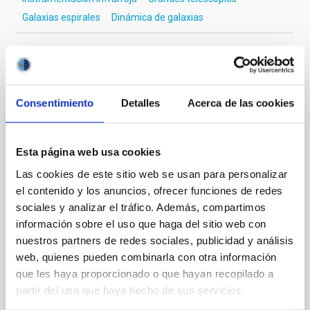
Galaxias espirales
Dinámica de galaxias
Te puede interesar
Consentimiento
Detalles
Acerca de las cookies
CON ÁRBITRO
Esta página web usa cookies
Magnetic Field Alignment with Dense
Cores in the Transition between Cloud and
Las cookies de este sitio web se usan para personalizar
Core Scales
el contenido y los anuncios, ofrecer funciones de redes
sociales y analizar el tráfico. Además, compartimos
In a magnetically dominated model of star formation,
información sobre el uso que haga del sitio web con
we expect to see alignments between the magnetic
nuestros partners de redes sociales, publicidad y análisis
field orientation of star-forming dense cores and the
web, quienes pueden combinarla con otra información
cloud-scale magnetic field. A. Pandhi et al. showed
que les haya proporcionado o que hayan recopilado a
instead, however, that the orientation of cores and
their angular momentum vectors appear random
partir del uso que haya hecho de sus servicios.
with respect to the larger-scale magnetic