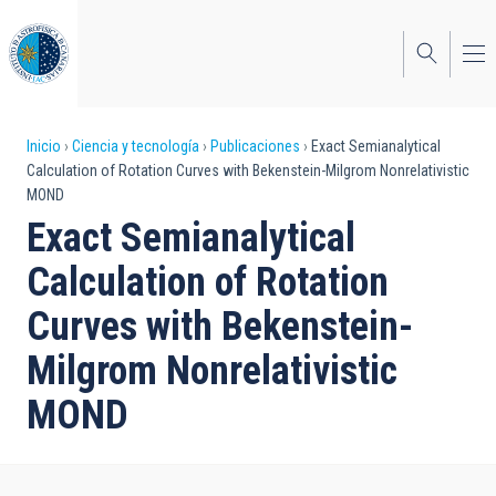
Pasar
al
contenido
principal
Sobrescribir
Inicio
Ciencia y tecnología
Publicaciones
Exact Semianalytical
Calculation of Rotation Curves with Bekenstein-Milgrom Nonrelativistic
enlaces
MOND
de
Exact Semianalytical
ayuda
Calculation of Rotation
a
Curves with Bekenstein-
la
Milgrom Nonrelativistic
navegación
MOND