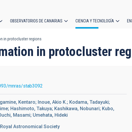
OBSERVATORIOS DE CANARIAS
CIENCIA Y TECNOLOGÍA
EN
ción
 in protocluster regions
l
ation in protocluster reg
093/mnras/stab3092
gamine, Kentaro; Inoue, Akio K.; Kodama, Tadayuki;
ajime; Hashimoto, Takuya; Kashikawa, Nobunari; Kubo,
 Ouchi, Masami; Umehata, Hideki
 Royal Astronomical Society