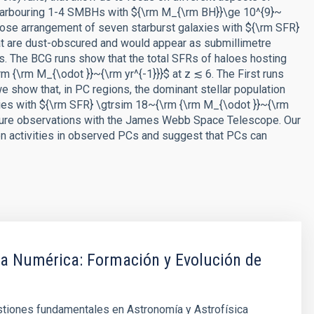
h harbouring 1-4 SMBHs with ${\rm M_{\rm BH}}\ge 10^{9}~
lose arrangement of seven starburst galaxies with ${\rm SFR}
at are dust-obscured and would appear as submillimetre
s. The BCG runs show that the total SFRs of haloes hosting
{\rm M_{\odot }}~{\rm yr^{-1}}}$ at z ≲ 6. The First runs
e show that, in PC regions, the dominant stellar population
axies with ${\rm SFR} \gtrsim 18~{\rm {\rm M_{\odot }}~{\rm
future observations with the James Webb Space Telescope. Our
on activities in observed PCs and suggest that PCs can
ca Numérica: Formación y Evolución de
stiones fundamentales en Astronomía y Astrofísica