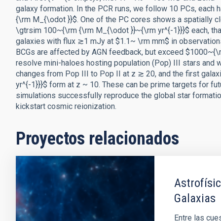
galaxy formation. In the PCR runs, we follow 10 PCs, eac
{\rm M_{\odot }}$. One of the PC cores shows a spatially c
\gtrsim 100~{\rm {\rm M_{\odot }}~{\rm yr^{-1}}}$ each, th
galaxies with flux ≳1 mJy at $1.1~ \rm mm$ in observation
BCGs are affected by AGN feedback, but exceed $1000~{\rm 
resolve mini-haloes hosting population (Pop) III stars and w
changes from Pop III to Pop II at z ≳ 20, and the first gal
yr^{-1}}}$ form at z ~ 10. These can be prime targets for 
simulations successfully reproduce the global star formati
kickstart cosmic reionization.
Proyectos relacionados
Astrofísi
Galaxias
Entre las cue