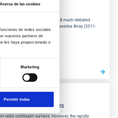
Acerca de las cookies
ns observed at pc- and kpc-scales. A much-debated
s observed with the Very Long Baseline Array (2011-
 funciones de redes sociales
con nuestros partners de
ue les haya proporcionado o
Marketing
Permitir todas
p-Field continuum images
ern radio continuum surveys. However, the rapidly