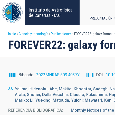
Pasar
al
Instituto de Astrofísica
contenido
de Canarias • IAC
PRESENTACIÓN
principal
Navega
Sobrescribir
Inicio
Ciencia y tecnología
Publicaciones
FOREVER22: galaxy formation
principa
FOREVER22: galaxy form
enlaces
de
ayuda
Bibcode
2022MNRAS.509.4037Y
DOI
10.1
a
Yajima, Hidenobu; Abe, Makito; Khochfar, Sadegh; Na
la
Arata, Shohei; Dalla Vecchia, Claudio; Fukushima, H
Mariko; Li, Yuexing; Matsuda, Yuichi; Mawatari, Ken;
navegación
REFERENCIA BIBLIOGRÁFICA
Monthly Notices of the