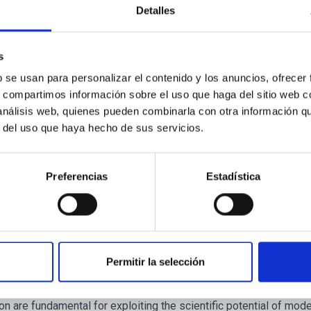
Detalles
uclear core of Mrk 501
for astrophysics, primarily because of the different orientatio
s
inary black hole (SMBBH). We remodel and reanalyse 83 data set
b se usan para personalizar el contenido y los anuncios, ofrecer
s, compartimos información sobre el uso que haga del sitio web 
 análisis web, quienes pueden combinarla con otra información q
r del uso que haya hecho de sus servicios.
Preferencias
Estadística
E CITAS
0
Permitir la selección
nd morphological classification in LOFAR Dee
n are fundamental for exploiting the scientific potential of mod