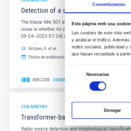
CON ÁRBITRO
Consentimiento
Detection of a second jet within the n
The blazar Mrk 501 still poses challenging questions 
Esta página web usa cookie
issue is whether its core harbours a supermassive b
Las cookies de este sitio we
09-24─2023-07-24) at
y analizar el tráfico. Ademá
redes sociales, publicidad y
Britzen, S. et al.
que hayan recopilado a parti
Fecha de publicación:
6
2026
Selección
Necesarias
de
BIBCODE
2026MNRAS.548AG291B
NÚMERO D
consentimiento
CON ÁRBITRO
Denegar
Transformer-based source detection a
Radio source detection and morphological classificatio