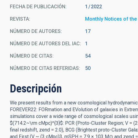
FECHA DE PUBLICACIÓN:
1
2022
REVISTA
Monthly Notices of the
NÚMERO DE AUTORES
17
NÚMERO DE AUTORES DEL IAC
1
NÚMERO DE CITAS
54
NÚMERO DE CITAS REFERIDAS
50
Descripción
We present results from a new cosmological hydrodynamics
FOREVER22: FORmation and EVolution of galaxies in Extre
simulations cover a wide range of cosmological scales usin
$(714.2~\rm cMpc)^{3}$: PCR (Proto-Cluster Region; V = (
final redshift, zend = 2.0), BCG (Brightest proto-Cluster G
and First (V ~ (3 cMpc)3, mSPH = 7.9 × 103 M⊙ and zend = 9.