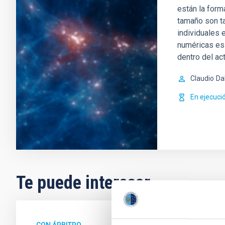
están la form
tamaño son t
individuales 
numéricas es
dentro del ac
Claudio
Da
En ejecuci
Te puede interesar