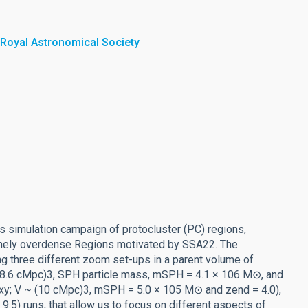
 Royal Astronomical Society
 simulation campaign of protocluster (PC) regions,
mely overdense Regions motivated by SSA22. The
g three different zoom set-ups in a parent volume of
28.6 cMpc)3, SPH particle mass, mSPH = 4.1 × 106 M⊙, and
alaxy; V ~ (10 cMpc)3, mSPH = 5.0 × 105 M⊙ and zend = 4.0),
5) runs, that allow us to focus on different aspects of